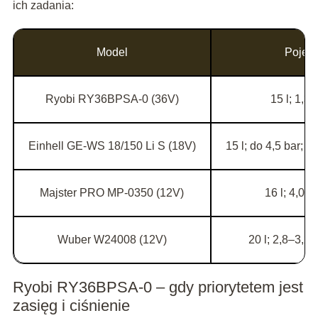
ich zadania:
Model
Pojemn
Ryobi RY36BPSA-0 (36V)
15 l; 1,3
Einhell GE-WS 18/150 Li S (18V)
15 l; do 4,5 bar;
Majster PRO MP-0350 (12V)
16 l; 4,0–4
Wuber W24008 (12V)
20 l; 2,8–3,2 
Ryobi RY36BPSA‑0 – gdy priorytetem jest
zasięg i ciśnienie