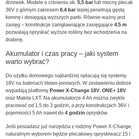
drzewek. Modele o ciśnieniu ok.
5,5 bar
lub mocny plecak
36V z górnym zakresem
6,4 bar
lepiej penetrują gęstą
koronę i dosięgają wyższych partii. Równie ważny jest
zasięg – konstrukcje zamgławiające zasięgające
4,5 m
pozwalają opryskać wyższe rośliny bez wchodzenia na
drabinę.
Akumulator i czas pracy – jaki system
warto wybrać?
Do użytku domowego najbardziej opłacają się systemy
18V na bateriach litowo‑jonowych. W zestawieniu dobrze
wypadają platformy
Power X‑Change 18V
,
ONE+ 18V
oraz Makita LXT. Na akumulatorze 4 Ah można zwykle
pracować od 1,5 do 3 godzin, a przy konstrukcjach 36V i
pojemności 5 Ah nawet do
4 godzin
oprysków.
Jeśli posiadasz już narzędzia z rodziny Power X‑Change,
naturalnym wyborem będzie plecakowy opryskiwacz 15 l