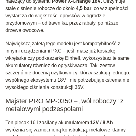
należący do systemu
Power X‑Change 18V
. Utrzymuje
stałe ciśnienie robocze do około
4,5 bar
, co w zupełności
wystarcza do większości oprysków w ogrodzie
przydomowym – od trawnika, przez rabaty, po niższe
drzewa owocowe.
Największą zaletą tego modelu jest kompatybilność z
innymi urządzeniami PXC – jeśli masz już kosiarkę,
wkrętarkę czy podkaszarkę Einhell, wykorzystasz te same
akumulatory również do opryskiwacza. Taki zestaw
szczególnie docenią użytkownicy, którzy szukają jednego,
wspólnego ekosystemu 18V i nie potrzebują ekstremalnie
wysokiego ciśnienia konstrukcji 36V.
Majster PRO MP‑0350 – „wół roboczy” z
metalowymi podzespołami
Ten plecak 16 l zasilany akumulatorem
12V / 8 Ah
wyróżnia się wzmocnioną konstrukcją: metalowe klamry