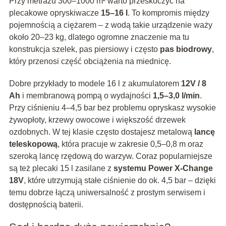
Przy metrażu 300–1000 m² warto przeskoczyć na
plecakowe opryskiwacze
15–16 l
. To kompromis między
pojemnością a ciężarem – z wodą takie urządzenie waży
około 20–23 kg, dlatego ogromne znaczenie ma tu
konstrukcja szelek, pas piersiowy i często
pas biodrowy
,
który przenosi część obciążenia na miednicę.
Dobre przykłady to modele 16 l z akumulatorem
12V / 8
Ah
i membranową pompą o wydajności
1,5–3,0 l/min
.
Przy ciśnieniu 4–4,5 bar bez problemu opryskasz wysokie
żywopłoty, krzewy owocowe i większość drzewek
ozdobnych. W tej klasie często dostajesz metalową
lancę
teleskopową
, która pracuje w zakresie 0,5–0,8 m oraz
szeroką lancę rzędową do warzyw. Coraz popularniejsze
są też plecaki 15 l zasilane z
systemu Power X‑Change
18V
, które utrzymują stałe ciśnienie do ok. 4,5 bar – dzięki
temu dobrze łączą uniwersalność z prostym serwisem i
dostępnością baterii.