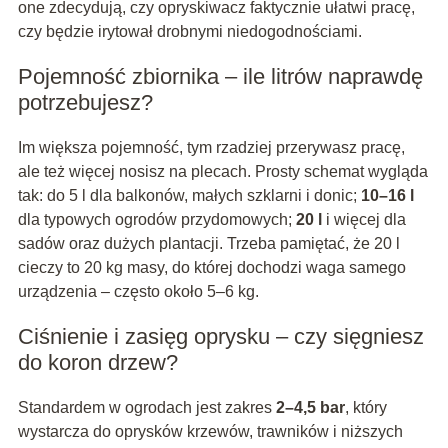
one zdecydują, czy opryskiwacz faktycznie ułatwi pracę,
czy będzie irytował drobnymi niedogodnościami.
Pojemność zbiornika – ile litrów naprawdę
potrzebujesz?
Im większa pojemność, tym rzadziej przerywasz pracę,
ale też więcej nosisz na plecach. Prosty schemat wygląda
tak: do 5 l dla balkonów, małych szklarni i donic;
10–16 l
dla typowych ogrodów przydomowych;
20 l
i więcej dla
sadów oraz dużych plantacji. Trzeba pamiętać, że 20 l
cieczy to 20 kg masy, do której dochodzi waga samego
urządzenia – często około 5–6 kg.
Ciśnienie i zasięg oprysku – czy sięgniesz
do koron drzew?
Standardem w ogrodach jest zakres
2–4,5 bar
, który
wystarcza do oprysków krzewów, trawników i niższych