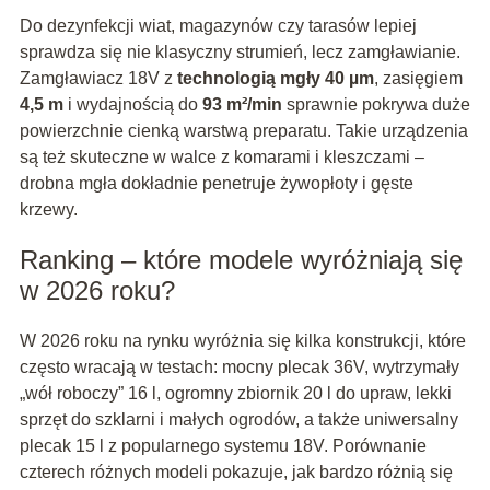
Do dezynfekcji wiat, magazynów czy tarasów lepiej
sprawdza się nie klasyczny strumień, lecz zamgławianie.
Zamgławiacz 18V z
technologią mgły 40 µm
, zasięgiem
4,5 m
i wydajnością do
93 m²/min
sprawnie pokrywa duże
powierzchnie cienką warstwą preparatu. Takie urządzenia
są też skuteczne w walce z komarami i kleszczami –
drobna mgła dokładnie penetruje żywopłoty i gęste
krzewy.
Ranking – które modele wyróżniają się
w 2026 roku?
W 2026 roku na rynku wyróżnia się kilka konstrukcji, które
często wracają w testach: mocny plecak 36V, wytrzymały
„wół roboczy” 16 l, ogromny zbiornik 20 l do upraw, lekki
sprzęt do szklarni i małych ogrodów, a także uniwersalny
plecak 15 l z popularnego systemu 18V. Porównanie
czterech różnych modeli pokazuje, jak bardzo różnią się