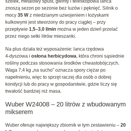
szelek, metalowy spust, gwinty i teleskopowa lanca
znoszą sezon po sezonie bez luzów i pęknięć. Silnik o
mocy
35 W
z miedzianym uzwojeniem i łożyskami
kulkowymi jest stworzony do pracy ciągłej – przy
przepływie
1,5–3,0 l/min
można w jeden dzień przelać
przez niego setki litrów mieszanki.
Na plus działa też wyposażenie: lanca rzędowa
4‑dyszowa i
osłona herbicydowa
, która chroni sąsiednie
rośliny podczas stosowania środków chwastobójczych.
Waga 7,4 kg „na sucho” oznacza spory ciężar po
napełnieniu, więc to sprzęt raczej dla osób o dobrej
kondycji lub do pracy w gospodarstwie, gdzie liczy się
trwałość bardziej niż masa.
Wuber W24008 – 20 litrów z wbudowanym
mikserem
Wuber oferuje największy zbiornik w tym zestawieniu –
20