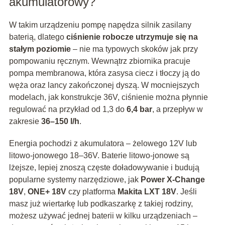
akumulatorowy?
W takim urządzeniu pompę napędza silnik zasilany
baterią, dlatego
ciśnienie robocze utrzymuje się na
stałym poziomie
– nie ma typowych skoków jak przy
pompowaniu ręcznym. Wewnątrz zbiornika pracuje
pompa membranowa, która zasysa ciecz i tłoczy ją do
węża oraz lancy zakończonej dyszą. W mocniejszych
modelach, jak konstrukcje 36V, ciśnienie można płynnie
regulować na przykład od 1,3 do
6,4 bar
, a przepływ w
zakresie
36–150 l/h
.
Energia pochodzi z akumulatora – żelowego 12V lub
litowo‑jonowego 18–36V. Baterie litowo‑jonowe są
lżejsze, lepiej znoszą częste doładowywanie i budują
popularne systemy narzędziowe, jak
Power X‑Change
18V
,
ONE+ 18V
czy platforma
Makita LXT 18V
. Jeśli
masz już wiertarkę lub podkaszarkę z takiej rodziny,
możesz używać jednej baterii w kilku urządzeniach –