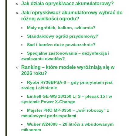
Jak działa opryskiwacz akumulatorowy?
Jaki opryskiwacz akumulatorowy wybrać do
różnej wielkości ogrodu?
Mały ogródek, balkon, szklarnia?
Standardowy ogród przydomowy?
Sad i bardzo duże powierzchnie?
Specjalne zastosowania – dezynfekcja i
zwalczanie owadów?
Ranking – które modele wyróżniają się w
2026 roku?
Ryobi RY36BPSA‑0 – gdy priorytetem jest
zasięg i ciśnienie
Einhell GE‑WS 18/150 Li S – plecak 15 l w
systemie Power X‑Change
Majster PRO MP‑0350 – „wół roboczy” z
metalowymi podzespołami
Wuber W24008 – 20 litrów z wbudowanym
mikserem