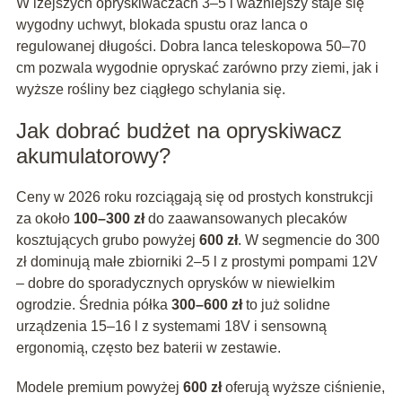
W lżejszych opryskiwaczach 3–5 l ważniejszy staje się
wygodny uchwyt, blokada spustu oraz lanca o
regulowanej długości. Dobra lanca teleskopowa 50–70
cm pozwala wygodnie opryskać zarówno przy ziemi, jak i
wyższe rośliny bez ciągłego schylania się.
Jak dobrać budżet na opryskiwacz
akumulatorowy?
Ceny w 2026 roku rozciągają się od prostych konstrukcji
za około
100–300 zł
do zaawansowanych plecaków
kosztujących grubo powyżej
600 zł
. W segmencie do 300
zł dominują małe zbiorniki 2–5 l z prostymi pompami 12V
– dobre do sporadycznych oprysków w niewielkim
ogrodzie. Średnia półka
300–600 zł
to już solidne
urządzenia 15–16 l z systemami 18V i sensowną
ergonomią, często bez baterii w zestawie.
Modele premium powyżej
600 zł
oferują wyższe ciśnienie,