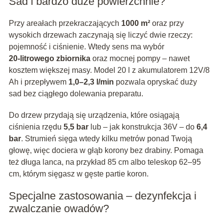
Sad i bardzo duże powierzchnie?
Przy areałach przekraczających
1000 m²
oraz przy
wysokich drzewach zaczynają się liczyć dwie rzeczy:
pojemność i ciśnienie. Wtedy sens ma wybór
20‑litrowego zbiornika
oraz mocnej pompy – nawet
kosztem większej masy. Model 20 l z akumulatorem 12V/8
Ah i przepływem
1,0–2,3 l/min
pozwala opryskać duży
sad bez ciągłego dolewania preparatu.
Do drzew przydają się urządzenia, które osiągają
ciśnienia rzędu
5,5 bar
lub – jak konstrukcja 36V – do
6,4
bar
. Strumień sięga wtedy kilku metrów ponad Twoją
głowę, więc dociera w głąb korony bez drabiny. Pomaga
też długa lanca, na przykład 85 cm albo teleskop 62–95
cm, którym sięgasz w gęste partie koron.
Specjalne zastosowania – dezynfekcja i
zwalczanie owadów?