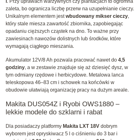
l
. Przy uprawach warzywnych czy plantacjach to ogromna
zaleta, bo ogranicza liczbę przerw na uzupełnianie cieczy.
Unikalnym elementem jest
wbudowany mikser cieczy
,
który stale miesza zawartość zbiornika, zapobiegając
opadaniu cięższych cząstek na dno. To ważne przy
zawiesinach nawozów dolistnych lub środków, które
wymagają ciągłego mieszania.
Akumulator 12V/8 Ah pozwala pracować nawet do
4,5
godziny
, a w zestawie znajduje się aż dziesięć dysz, w
tym odmiany rzędowe i herbicydowe. Metalowa lanca
teleskopowa 46–83 cm i schowek na końcówki w
obudowie ułatwiają organizację pracy na dużym areale.
Makita DUS054Z i Ryobi OWS1880 –
lekkie modele do szklarni i rabat
Dla posiadaczy platformy
Makita LXT 18V
dobrym
wyborem jest opryskiwacz 5 l o ciśnieniu do 3 bar i