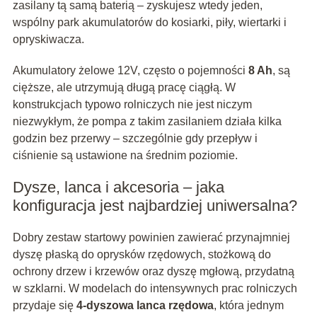
zasilany tą samą baterią – zyskujesz wtedy jeden,
wspólny park akumulatorów do kosiarki, piły, wiertarki i
opryskiwacza.
Akumulatory żelowe 12V, często o pojemności
8 Ah
, są
cięższe, ale utrzymują długą pracę ciągłą. W
konstrukcjach typowo rolniczych nie jest niczym
niezwykłym, że pompa z takim zasilaniem działa kilka
godzin bez przerwy – szczególnie gdy przepływ i
ciśnienie są ustawione na średnim poziomie.
Dysze, lanca i akcesoria – jaka
konfiguracja jest najbardziej uniwersalna?
Dobry zestaw startowy powinien zawierać przynajmniej
dyszę płaską do oprysków rzędowych, stożkową do
ochrony drzew i krzewów oraz dyszę mgłową, przydatną
w szklarni. W modelach do intensywnych prac rolniczych
przydaje się
4‑dyszowa lanca rzędowa
, która jednym