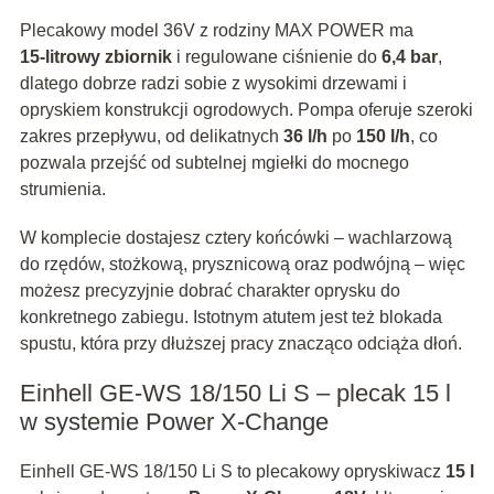
Plecakowy model 36V z rodziny MAX POWER ma
15‑litrowy zbiornik
i regulowane ciśnienie do
6,4 bar
,
dlatego dobrze radzi sobie z wysokimi drzewami i
opryskiem konstrukcji ogrodowych. Pompa oferuje szeroki
zakres przepływu, od delikatnych
36 l/h
po
150 l/h
, co
pozwala przejść od subtelnej mgiełki do mocnego
strumienia.
W komplecie dostajesz cztery końcówki – wachlarzową
do rzędów, stożkową, prysznicową oraz podwójną – więc
możesz precyzyjnie dobrać charakter oprysku do
konkretnego zabiegu. Istotnym atutem jest też blokada
spustu, która przy dłuższej pracy znacząco odciąża dłoń.
Einhell GE‑WS 18/150 Li S – plecak 15 l
w systemie Power X‑Change
Einhell GE‑WS 18/150 Li S to plecakowy opryskiwacz
15 l