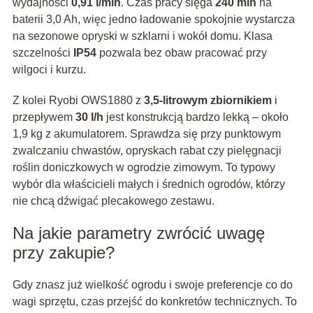
wydajności
0,91 l/min
. Czas pracy sięga
240 min
na
baterii 3,0 Ah, więc jedno ładowanie spokojnie wystarcza
na sezonowe opryski w szklarni i wokół domu. Klasa
szczelności
IP54
pozwala bez obaw pracować przy
wilgoci i kurzu.
Z kolei Ryobi OWS1880 z
3,5‑litrowym zbiornikiem
i
przepływem
30 l/h
jest konstrukcją bardzo lekką – około
1,9 kg z akumulatorem. Sprawdza się przy punktowym
zwalczaniu chwastów, opryskach rabat czy pielęgnacji
roślin doniczkowych w ogrodzie zimowym. To typowy
wybór dla właścicieli małych i średnich ogrodów, którzy
nie chcą dźwigać plecakowego zestawu.
Na jakie parametry zwrócić uwagę
przy zakupie?
Gdy znasz już wielkość ogrodu i swoje preferencje co do
wagi sprzętu, czas przejść do konkretów technicznych. To