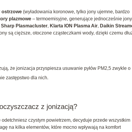
y ostrzowe
(wyładowania koronowe, tylko jony ujemne, bardzo
tory plazmowe
– termoemisyjne, generujące jednocześnie jony
.
Sharp Plasmacluster
,
Klarta ION Plasma Air
,
Daikin Stream
Jony są cięższe, otoczone cząsteczkami wody, dzięki czemu dłu
azują, że jonizacja przyspiesza usuwanie pyłów PM2,5 zwykle o
nie zastępstwo dla nich.
oczyszczacz z jonizacją?
nie odetchniesz czystym powietrzem, decyduje przede wszystkim
uwagę na kilka elementów, które mocno wpływają na komfort