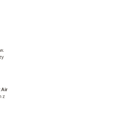
w.
zy
 Air
n z