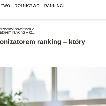
CTWO
ROLNICTWO
RANKINGI
szczacz powietrza z
zatorem ranking – który
ać?
onizatorem ranking – który