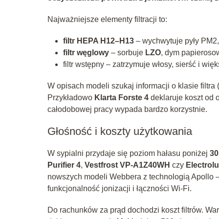
Najważniejsze elementy filtracji to:
filtr HEPA H12–H13
– wychwytuje pyły PM2,5,
filtr węglowy
– sorbuje
LZO
, dym papieroso
filtr wstępny – zatrzymuje włosy, sierść i wi
W opisach modeli szukaj informacji o klasie filtra 
Przykładowo
Klarta Forste 4
deklaruje koszt od 
całodobowej pracy wypada bardzo korzystnie.
Głośność i koszty użytkowania
W sypialni przydaje się poziom hałasu poniżej
30
Purifier 4
,
Vestfrost VP-A1Z40WH
czy
Electro
nowszych modeli Webbera z technologią Apollo –
funkcjonalność jonizacji i łączności Wi‑Fi.
Do rachunków za prąd dochodzi koszt filtrów. Wa