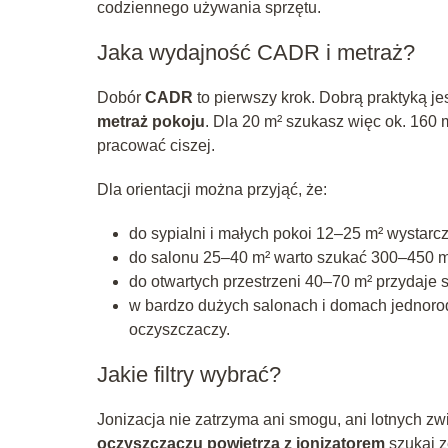
codziennego używania sprzętu.
Jaka wydajność CADR i metraż?
Dobór
CADR
to pierwszy krok. Dobrą praktyką je
metraż pokoju
. Dla 20 m² szukasz więc ok. 160 
pracować ciszej.
Dla orientacji można przyjąć, że:
do sypialni i małych pokoi 12–25 m² wystar
do salonu 25–40 m² warto szukać 300–450 m
do otwartych przestrzeni 40–70 m² przydaje 
w bardzo dużych salonach i domach jednoro
oczyszczaczy.
Jakie filtry wybrać?
Jonizacja nie zatrzyma ani smogu, ani lotnych z
oczyszczaczu powietrza z jonizatorem
szukaj z