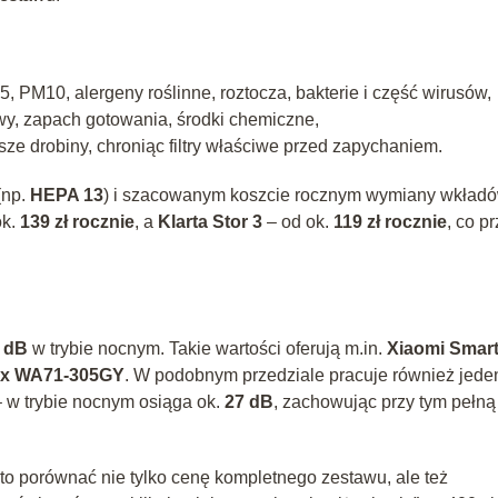
 PM10, alergeny roślinne, roztocza, bakterie i część wirusów,
wy, zapach gotowania, środki chemiczne,
ększe drobiny, chroniąc filtry właściwe przed zapychaniem.
(np.
HEPA 13
) i szacowanym koszcie rocznym wymiany wkładó
ok.
139 zł rocznie
, a
Klarta Stor 3
– od ok.
119 zł rocznie
, co pr
 dB
w trybie nocnym. Takie wartości oferują m.in.
Xiaomi Smart
lux WA71‑305GY
. W podobnym przedziale pracuje również jede
 w trybie nocnym osiąga ok.
27 dB
, zachowując przy tym pełną
rto porównać nie tylko cenę kompletnego zestawu, ale też