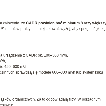
st założenie, że
CADR powinien być minimum 8 razy większy
m³/h, choć w praktyce lepiej celować wyżej, aby sprzęt mógł czę
czą urządzenia z CADR ok. 180–300 m³/h,
³/h,
się 450–600 m³/h,
dzinnych sprawdzą się modele 600–800 m³/h lub system kilku
wiązków organicznych. Za to odpowiadają filtry. W porządnym
estawu: