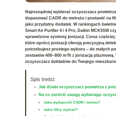
Najrozsądniej wybierać
oczyszczacz powietrza
dopasować
CADR do metrażu
i postawić na
fi
jako przydatny dodatek. W rankingach świetni
Smart Air Purifier 4 / 4 Pro
,
Daikin MCK55W
cz
sprawdzone systemy jonizacji. Coraz częściej 
które oprócz jonizacji oferują precyzyjną dete
potrzebujesz prostego wyboru – do małych po
zestawów 400–800 m³/h z jonizacją plazmową. 
oczyszczacz dokładnie do Twojego mieszkani
Spis treści:
Jak działa oczyszczacz powietrza z jon
Na co zwrócić uwagę wybierając oczysz
Jaka wydajność CADR i metraż?
Jakie filtry wybrać?