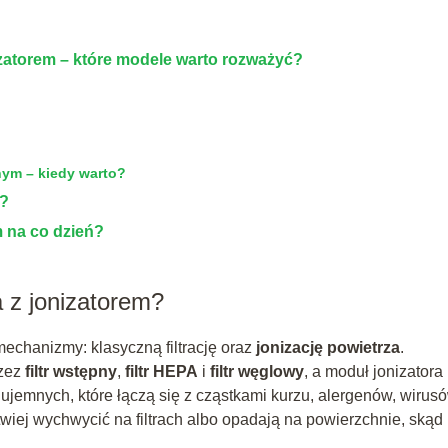
zatorem – które modele warto rozważyć?
nym – kiedy warto?
a?
 na co dzień?
 z jonizatorem?
echanizmy: klasyczną filtrację oraz
jonizację powietrza
.
rzez
filtr wstępny
,
filtr HEPA
i
filtr węglowy
, a moduł jonizatora
ujemnych, które łączą się z cząstkami kurzu, alergenów, wirus
atwiej wychwycić na filtrach albo opadają na powierzchnie, skąd