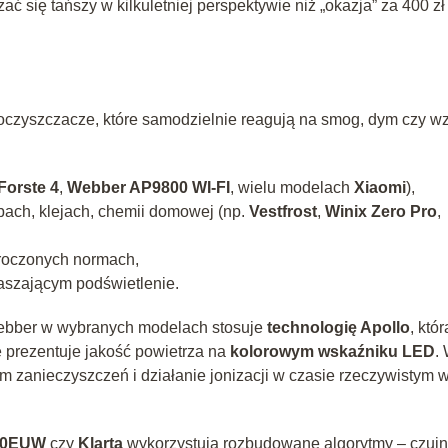
 się tańszy w kilkuletniej perspektywie niż „okazja” za 400 zł
czyszczacze, które samodzielnie reagują na smog, dym czy wz
Forste 4
,
Webber AP9800 WI‑FI
, wielu modelach
Xiaomi
),
ach, klejach, chemii domowej (np.
Vestfrost
,
Winix Zero Pro
,
ekroczonych normach,
aszającym podświetlenie.
 Webber w wybranych modelach stosuje
technologię Apollo
, któr
e prezentuje jakość powietrza na
kolorowym wskaźniku LED
.
 zanieczyszczeń i działanie jonizacji w czasie rzeczywistym 
60EUW
czy
Klarta
wykorzystują rozbudowane algorytmy – czujn