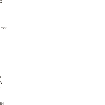
 z
rost
a
 W
w
iki