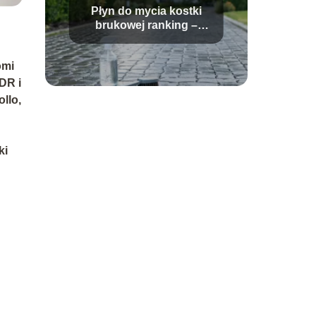
Płyn do mycia kostki
brukowej ranking –
który wybrać?
omi
DR i
ollo
,
ki