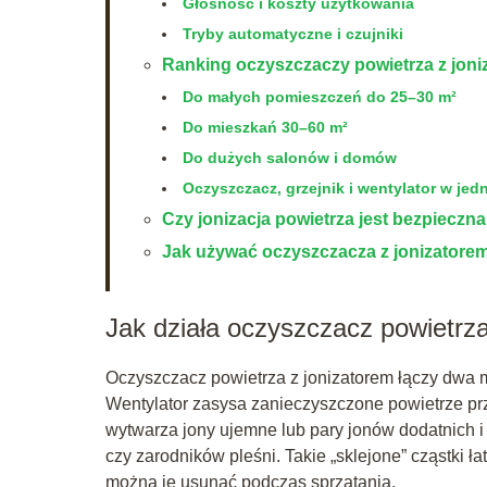
Głośność i koszty użytkowania
Tryby automatyczne i czujniki
Ranking oczyszczaczy powietrza z joni
Do małych pomieszczeń do 25–30 m²
Do mieszkań 30–60 m²
Do dużych salonów i domów
Oczyszczacz, grzejnik i wentylator w jed
Czy jonizacja powietrza jest bezpieczn
Jak używać oczyszczacza z jonizatorem
Jak działa oczyszczacz powietrza
Oczyszczacz powietrza z jonizatorem łączy dwa m
Wentylator zasysa zanieczyszczone powietrze p
wytwarza jony ujemne lub pary jonów dodatnich i 
czy zarodników pleśni. Takie „sklejone” cząstki ł
można je usunąć podczas sprzątania.