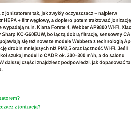
 z jonizatorem
tak, jak zwykły oczyszczacz – najpierw
ltr HEPA + filtr węglowy
, a dopiero potem traktować jonizację
e wypadają m.in.
Klarta Forste 4
,
Webber AP9800 WI‑FI
,
Xia
y
Sharp KC‑G60EUW
, bo łączą dobrą filtrację, sensowny CA
pojawiają się też
nowsze modele Webbera z technologią Ap
kcję drobin mniejszych niż PM2,5 oraz łączność Wi‑Fi. Jeśli
koi szukaj modeli o CADR ok. 200–300 m³/h, a do salonu
W dalszej części znajdziesz podpowiedzi, jak dopasować ta
a.
izatorem?
czacz z jonizacją?