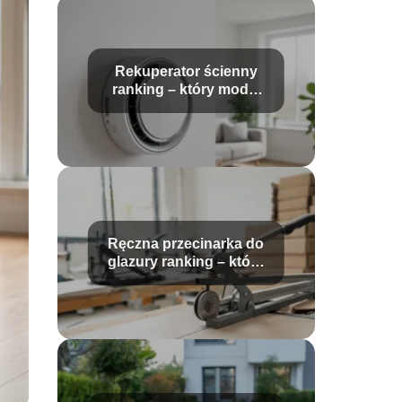
Rekuperator ścienny
ranking – który model
wybrać?
Ręczna przecinarka do
glazury ranking – które
modele wybrać?