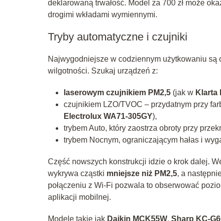
deklarowaną trwałość. Model za 700 zł może okazać
drogimi wkładami wymiennymi.
Tryby automatyczne i czujniki
Najwygodniejsze w codziennym użytkowaniu są o
wilgotności. Szukaj urządzeń z:
laserowym czujnikiem PM2,5
(jak w
Klarta 
czujnikiem LZO/TVOC – przydatnym przy farb
Electrolux WA71‑305GY
),
trybem Auto, który zaostrza obroty przy prz
trybem Nocnym, ograniczającym hałas i wyg
Część nowszych konstrukcji idzie o krok dalej.
wykrywa cząstki
mniejsze niż PM2,5
, a następni
połączeniu z Wi‑Fi pozwala to obserwować poziom
aplikacji mobilnej.
Modele takie jak
Daikin MCK55W
,
Sharp KC‑G