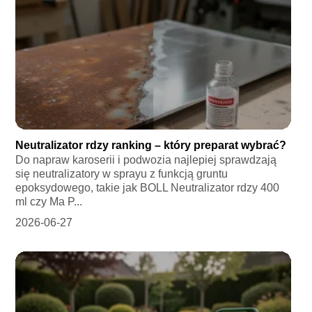
Neutralizator rdzy ranking – który preparat wybrać?
Do napraw karoserii i podwozia najlepiej sprawdzają
się neutralizatory w sprayu z funkcją gruntu
epoksydowego, takie jak BOLL Neutralizator rdzy 400
ml czy Ma P...
2026-06-27