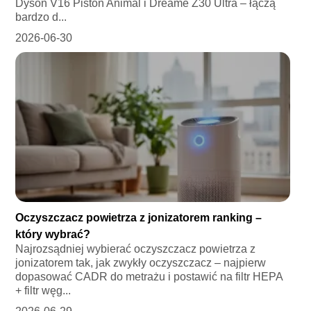
Dyson V16 Piston Animal i Dreame Z30 Ultra – łączą
bardzo d...
2026-06-30
Oczyszczacz powietrza z jonizatorem ranking –
który wybrać?
Najrozsądniej wybierać oczyszczacz powietrza z
jonizatorem tak, jak zwykły oczyszczacz – najpierw
dopasować CADR do metrażu i postawić na filtr HEPA
+ filtr węg...