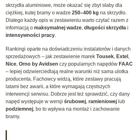
skrzydła aluminiowe, może okazać się zbyt słaby dla
ciężkiej, kutej bramy o wadze
250–400 kg
na skrzydło.
Dlatego każdy opis w zestawieniu warto czytać razem z
informacją o
maksymalnej wadze
,
długości skrzydła
i
intensywności pracy
.
Rankingi oparte na doświadczeniu instalatorów i danych
sprzedażowych – jak zestawienie marek
Tousek
,
Extel
,
Nice
,
Orno by Avidsen
czy popularnych napędów
FAAC
– lepiej odzwierciedlają realne warunki niż sama ulotka
producenta. Fachowcy widzą, które zestawy pracują
latami bez awarii, a które wymagają częstszych
interwencji serwisu. Dobrze jest też sprawdzić, czy dany
napęd występuje w wersji
śrubowej
,
ramieniowej
lub
podziemnej
, bo to wpływa na montaż i zachowanie
bramy.