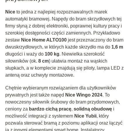
Nice
to jedna z najlepiej rozpoznawalnych marek
automatyki bramowej. Napędy do bram skrzydłowych tej
firmy słyną z dobrej elektroniki, poprawnej kultury pracy i
szerokiej dostępności części zamiennych. Przykładowo
zestaw
Nice Home ALTO100
jest przeznaczony do bram
dwuskrzydłowych, w których każde skrzydło ma do
1,6 m
długości i waży do
100 kg
. Niewielka szerokość
siłowników (ok.
8 cm
) ułatwia montaż na wąskich
słupkach, a w komplecie znajdują się piloty, lampa LED z
anteną oraz uchwyty montażowe.
Chętnie wybieranym rozwiązaniem dla użytkowników
prywatnych jest także napęd
Nice Wingo 2024
. To
nowoczesny siłownik śrubowy do bram przydomowych,
ceniony za
bardzo cichą pracę
,
solidną obudowę
i
możliwość integracji z systemem
Nice Yubii
, który
pozwala sterować bramą z poziomu aplikacji oraz łączyć
ją z innymi elementami smart home. Instalatorzy