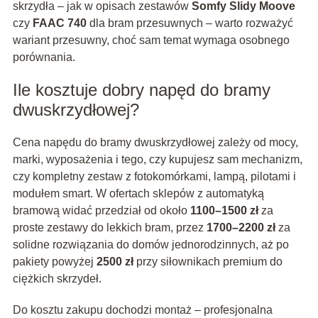
skrzydła – jak w opisach zestawów
Somfy Slidy Moove
czy
FAAC 740
dla bram przesuwnych – warto rozważyć
wariant przesuwny, choć sam temat wymaga osobnego
porównania.
Ile kosztuje dobry napęd do bramy
dwuskrzydłowej?
Cena napędu do bramy dwuskrzydłowej zależy od mocy,
marki, wyposażenia i tego, czy kupujesz sam mechanizm,
czy kompletny zestaw z fotokomórkami, lampą, pilotami i
modułem smart. W ofertach sklepów z automatyką
bramową widać przedział od około
1100–1500 zł
za
proste zestawy do lekkich bram, przez
1700–2200 zł
za
solidne rozwiązania do domów jednorodzinnych, aż po
pakiety powyżej
2500 zł
przy siłownikach premium do
ciężkich skrzydeł.
Do kosztu zakupu dochodzi montaż – profesjonalna