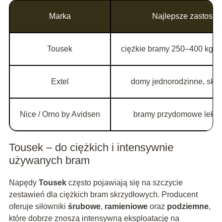
Marka
Najlepsze zastoso
Tousek
ciężkie bramy 250–400 kg, s
Extel
domy jednorodzinne, skrz
Nice / Orno by Avidsen
bramy przydomowe lekkie
Tousek – do ciężkich i intensywnie
używanych bram
Napędy
Tousek
często pojawiają się na szczycie
zestawień dla ciężkich bram skrzydłowych. Producent
oferuje siłowniki
śrubowe
,
ramieniowe
oraz
podziemne
,
które dobrze znoszą intensywną eksploatację na