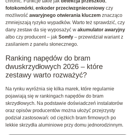
chronić. Funkcje takie jak
detekcja przeszkód
,
fotokomórki
,
enkoder przeciwzgnieceniowy
czy
możliwość
awaryjnego otwierania kluczem
znacząco
zmniejszają ryzyko wypadków. Warto też sprawdzić, czy
dany zestaw da się wyposażyć w
akumulator awaryjny
albo czy producent – jak
Somfy
– przewidział wariant z
zasilaniem z panelu słonecznego.
Ranking napędów do bram
dwuskrzydłowych 2026 – które
zestawy warto rozważyć?
Na rynku wyróżnia się kilka marek, które regularnie
pojawiają się w rankingach napędów do bram
skrzydłowych. Na podstawie doświadczeń instalatorów
oraz opisów producentów można ułożyć przejrzysty
podział zastosowań: od ciężkich bram firmowych po
lekkie skrzydła aluminiowe przy domu jednorodzinnym.