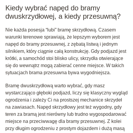
Kiedy wybrać napęd do bramy
dwuskrzydłowej, a kiedy przesuwną?
Nie każda posesja “lubi” bramę skrzydłową. Czasem
warunki terenowe sprawiają, że lepszym wyborem jest
napęd do bramy przesuwnej, z zębatą listwą i jednym
silnikiem, który ciągnie całą konstrukcję. Gdy podjazd jest
krótki, a samochód stoi blisko ulicy, skrzydła otwierające
się do wewnątrz mogą zabierać cenne miejsce. W takich
sytuacjach brama przesuwna bywa wygodniejsza.
Bramę dwuskrzydłową warto wybrać, gdy masz
wystarczająco głęboki podjazd, liczy się klasyczny wygląd
ogrodzenia i zależy Ci na prostszej mechanice skrzydeł
na zawiasach. Napęd skrzydłowy jest też wygodny, gdy
teren za bramą jest nierówny lub trudno wygospodarować
miejsce na przeciwwagę dla bramy przesuwnej. Z kolei
przy długim ogrodzeniu z prostym dojazdem i dużą masą