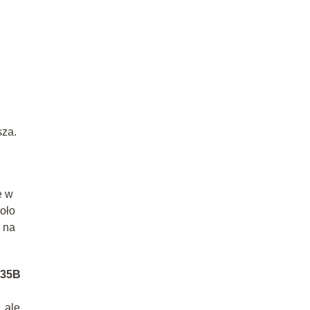
sza.
e w
oło
 na
F35B
 ale