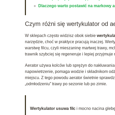
Dlaczego warto postawić na markowy ae
Czym różni się wertykulator od a
W sklepach często widzisz obok siebie
wertykul
narzędzie, choć w praktyce pracują inaczej. Wert
warstwę filcu, czyli mieszaninę martwej trawy, mc
trawnik szybciej się regeneruje i lepiej przyjmuje
Aerator używa kolców lub sprężyn do nakłuwani
napowietrzenie, pomaga wodzie i składnikom odży
miejscu. Z tego powodu aerator świetnie sprawdza
„odmłodzeniu” trawy po sezonie lub po zimie.
Wertykulator usuwa filc
i mocno nacina glebę