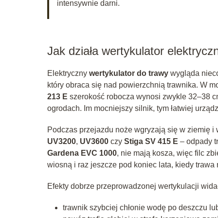
intensywnie darni.
Jak działa wertykulator elektrycz
Elektryczny
wertykulator do trawy
wygląda nieco
który obraca się nad powierzchnią trawnika. W m
213 E
szerokość robocza wynosi zwykle 32–38 
ogrodach. Im mocniejszy silnik, tym łatwiej urządz
Podczas przejazdu noże wgryzają się w ziemię i w
UV3200
,
UV3600
czy
Stiga SV 415 E
– odpady tr
Gardena EVC 1000
, nie mają kosza, więc filc
wiosną i raz jeszcze pod koniec lata, kiedy trawa
Efekty dobrze przeprowadzonej wertykulacji wida
trawnik szybciej chłonie wodę po deszczu lu