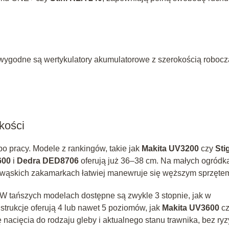
wygodne są wertykulatory akumulatorowe z szerokością robocz
kości
 pracy. Modele z rankingów, takie jak
Makita UV3200
czy
Sti
600
i
Dedra DED8706
oferują już 36–38 cm. Na małych ogródk
w wąskich zakamarkach łatwiej manewruje się węższym sprzęte
 W tańszych modelach dostępne są zwykle 3 stopnie, jak w
strukcje oferują 4 lub nawet 5 poziomów, jak
Makita UV3600
cz
 nacięcia do rodzaju gleby i aktualnego stanu trawnika, bez ry