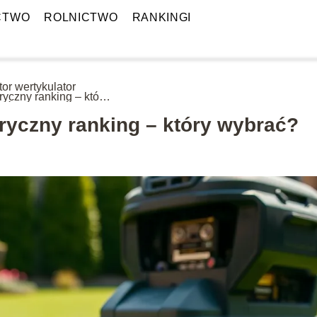
CTWO
ROLNICTWO
RANKINGI
tor wertykulator
tryczny ranking – który
ać?
tryczny ranking – który wybrać?