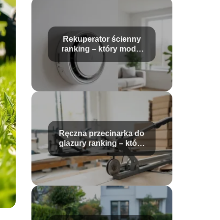
Rekuperator ścienny
ranking – który model
wybrać?
Ręczna przecinarka do
glazury ranking – które
modele wybrać?