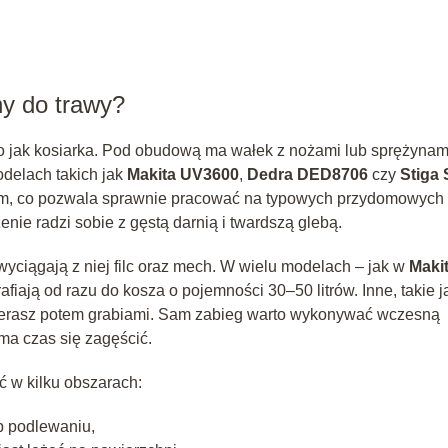
ny do trawy?
 jak kosiarka. Pod obudową ma wałek z nożami lub sprężynam
odelach takich jak
Makita UV3600
,
Dedra DED8706
czy
Stiga
cm, co pozwala sprawnie pracować na typowych przydomowych
enie radzi sobie z gęstą darnią i twardszą glebą.
yciągają z niej filc oraz mech. W wielu modelach – jak w
Maki
afiają od razu do kosza o pojemności 30–50 litrów. Inne, takie j
 zbierasz potem grabiami. Sam zabieg warto wykonywać wczesną
 ma czas się zagęścić.
ć w kilku obszarach:
b podlewaniu,