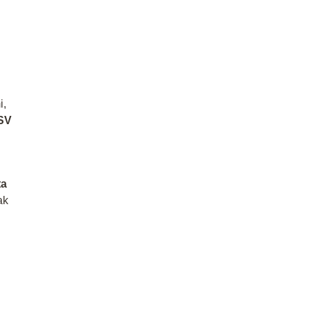
i,
 SV
ta
ak