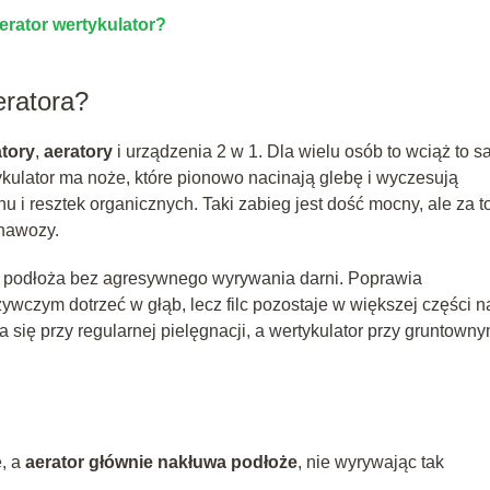
rator wertykulator?
eratora?
atory
,
aeratory
i urządzenia 2 w 1. Dla wielu osób to wciąż to 
ykulator ma noże, które pionowo nacinają glebę i wyczesują
hu i resztek organicznych. Taki zabieg jest dość mocny, ale za t
 nawozy.
a podłoża bez agresywnego wyrywania darni. Poprawia
wczym dotrzeć w głąb, lecz filc pozostaje w większej części n
 się przy regularnej pielęgnacji, a wertykulator przy gruntown
, a
aerator głównie nakłuwa podłoże
, nie wyrywając tak