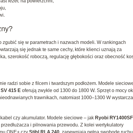
iast leżeć na powierzchni,
ju,
wi.
zny?
o zgubić się w parametrach i nazwach modeli. W rankingach
wtarzają się jednak te same cechy, które klienci uznają za
ika, szerokość roboczą, regulację głębokości oraz obecność ko
nie radzi sobie z filcem i twardszym podłożem. Modele sieciow
 SV 415 E
oferują zwykle od 1300 do 1800 W. Sprzęt o mocy ok
 nieodnawianych trawnikach, natomiast 1000–1300 W wystarcza
 kabel czy akumulator. Modele sieciowe – jak
Ryobi RY1400S
przedłużacza i pilnowania przewodu. Z kolei wertykulatory
emu ONE+ czy
Stihl RLA 240
, zapewniają pełną swobodę ruchu,