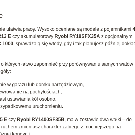
e
nie ułatwia pracę. Wysoko oceniane są modele z pojemnikami
213 E
czy akumulatorowy
Ryobi RY18SFX35A
z opcjonalnym
 1000
, sprawdzają się wtedy, gdy i tak planujesz później dokł
 o których łatwo zapomnieć przy porównywaniu samych watów 
góły:
anie w garażu lub domku narzędziowym,
ewrowanie na pochyłościach,
ast ustawiania kół osobno,
przypadkowemu uruchomieniu.
5 E
czy
Ryobi RY1400SF35B
, ma w zestawie dwa wałki – do
ym ruchem zmieniasz charakter zabiegu z mocniejszego na
óżnej kondycji.