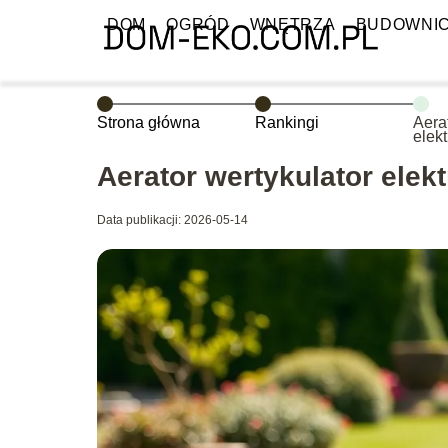
DOM
OGRÓD
WNĘTRZA
BUDOWNI
Strona główna
Rankingi
Aera
elek
wybr
Aerator wertykulator elek
Data publikacji: 2026-05-14