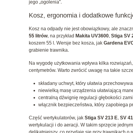
jego „ogolenia”.
Kosz, ergonomia i dodatkowe funkcj
Kosz na odpady nie jest obowiązkowy, ale znacz
55 litrów
, na przykład
Makita UV3600
,
Stiga SV 
koszem 55 l. Wersje bez kosza, jak
Gardena EVC
grabienie trawnika.
Na wygodę użytkowania wpływa kilka rozwiązań,
centymetrów. Warto zwrócić uwagę na takie szcze
składany uchwyt, który ułatwia przechowyw
niewielką masę urządzenia ułatwiającą man
centralną dźwignię regulacji głębokości zami
włącznik bezpieczeństwa, który zapobiega 
Część wertykulatorów, jak
Stiga SV 213 E
,
SV 41
wertykulacji i do aeracji. W takim sprzęcie jedn
delikatniejszy, co przydaje się przy trawnikach o r