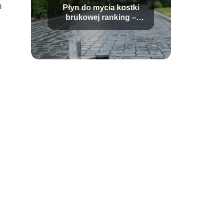
m
Płyn do mycia kostki
brukowej ranking –
który wybrać?