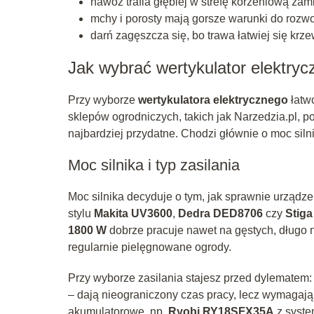
nawóz trafia głębiej w strefę korzeniową zam
mchy i porosty mają gorsze warunki do rozwo
darń zagęszcza się, bo trawa łatwiej się krze
Jak wybrać wertykulator elektryc
Przy wyborze
wertykulatora elektrycznego
łatw
sklepów ogrodniczych, takich jak Narzedzia.pl, po
najbardziej przydatne. Chodzi głównie o moc siln
Moc silnika i typ zasilania
Moc silnika decyduje o tym, jak sprawnie urządze
stylu
Makita UV3600
,
Dedra DED8706
czy
Stiga
1800 W
dobrze pracuje nawet na gęstych, długo
regularnie pielęgnowane ogrody.
Przy wyborze zasilania stajesz przed dylematem:
– dają nieograniczony czas pracy, lecz wymagają 
akumulatorowe, np.
Ryobi RY18SFX35A
z syst