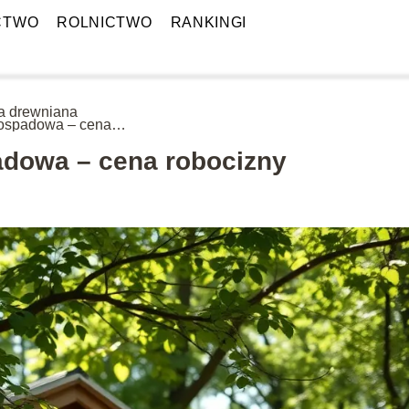
CTWO
ROLNICTWO
RANKINGI
a drewniana
ospadowa – cena
cizny
adowa – cena robocizny