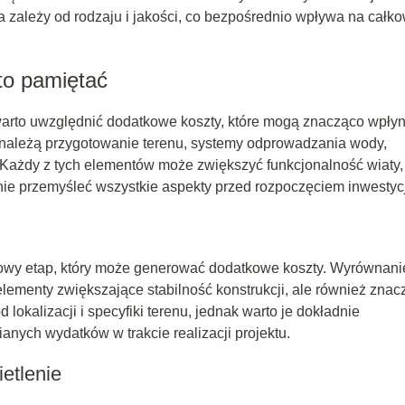
 zależy od rodzaju i jakości, co bezpośrednio wpływa na całko
to pamiętać
arto uwzględnić dodatkowe koszty, które mogą znacząco wpły
w należą przygotowanie terenu, systemy odprowadzania wody,
 Każdy z tych elementów może zwiększyć funkcjonalność wiaty,
nie przemyśleć wszystkie aspekty przed rozpoczęciem inwestycj
zowy etap, który może generować dodatkowe koszty. Wyrównani
elementy zwiększające stabilność konstrukcji, ale również znac
 lokalizacji i specyfiki terenu, jednak warto je dokładnie
nych wydatków w trakcie realizacji projektu.
etlenie