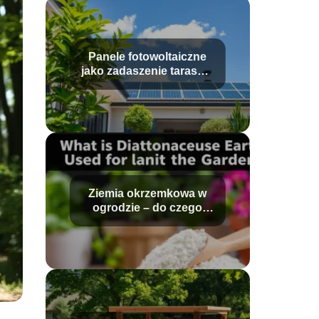
Panele fotowoltaiczne
jako zadaszenie tarasu –
jak zrobić?
Ziemia okrzemkowa w
ogrodzie – do czego
służy?