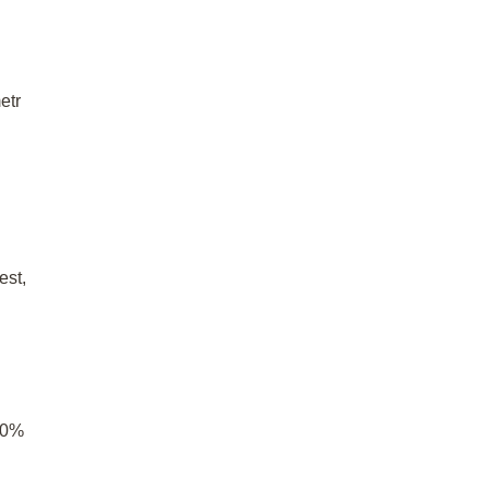
etr
est,
50%