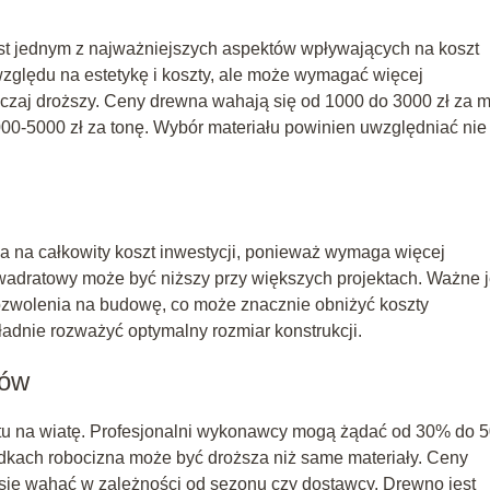
t jednym z najważniejszych aspektów wpływających na koszt
zględu na estetykę i koszty, ale może wymagać więcej
zwyczaj droższy. Ceny drewna wahają się od 1000 do 3000 zł za m
000-5000 zł za tonę. Wybór materiału powinien uwzględniać nie
 na całkowity koszt inwestycji, ponieważ wymaga więcej
kwadratowy może być niższy przy większych projektach. Ważne j
ozwolenia na budowę, co może znacznie obniżyć koszty
ładnie rozważyć optymalny rozmiar konstrukcji.
łów
etu na wiatę. Profesjonalni wykonawcy mogą żądać od 30% do 
adkach robocizna może być droższa niż same materiały. Ceny
 się wahać w zależności od sezonu czy dostawcy. Drewno jest