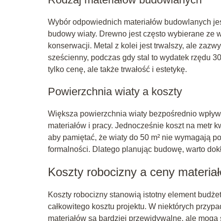
Wybór odpowiednich materiałów budowlanych jes
budowy wiaty. Drewno jest często wybierane ze w
konserwacji. Metal z kolei jest trwalszy, ale za
sześcienny, podczas gdy stal to wydatek rzędu 3
tylko cenę, ale także trwałość i estetykę.
Powierzchnia wiaty a koszty
Większa powierzchnia wiaty bezpośrednio wpływa
materiałów i pracy. Jednocześnie koszt na metr 
aby pamiętać, że wiaty do 50 m² nie wymagają p
formalności. Dlatego planując budowę, warto dok
Koszty robocizny a ceny materia
Koszty robocizny stanowią istotny element budż
całkowitego kosztu projektu. W niektórych przyp
materiałów są bardziej przewidywalne, ale mogą