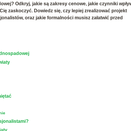
wej? Odkryj, jakie są zakresy cenowe, jakie czynniki wpły
ię zaskoczyć. Dowiedz się, czy lepiej zrealizować projekt
onalistów, oraz jakie formalności musisz załatwić przed
jednospadowej
wiaty
iętać
nie
sjonalistami?
iaty