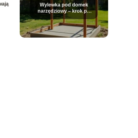
wają
Wylewka pod domek
narzędziowy – krok po
kroku