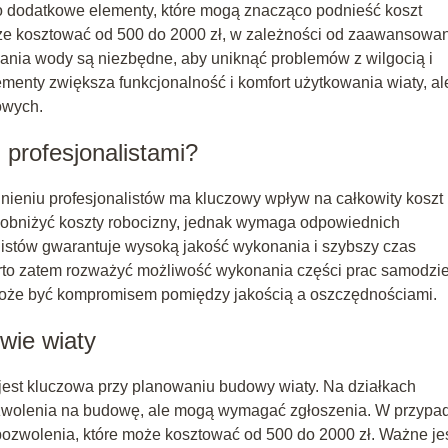
o dodatkowe elementy, które mogą znacząco podnieść koszt
oże kosztować od 500 do 2000 zł, w zależności od zaawansowa
nia wody są niezbędne, aby uniknąć problemów z wilgocią i
lementy zwiększa funkcjonalność i komfort użytkowania wiaty, al
owych.
 profesjonalistami?
nieniu profesjonalistów ma kluczowy wpływ na całkowity koszt
obniżyć koszty robocizny, jednak wymaga odpowiednich
alistów gwarantuje wysoką jakość wykonania i szybszy czas
Warto zatem rozważyć możliwość wykonania części prac samodzie
o może być kompromisem pomiędzy jakością a oszczędnościami.
wie wiaty
jest kluczowa przy planowaniu budowy wiaty. Na działkach
zwolenia na budowę, ale mogą wymagać zgłoszenia. W przypa
 pozwolenia, które może kosztować od 500 do 2000 zł. Ważne je