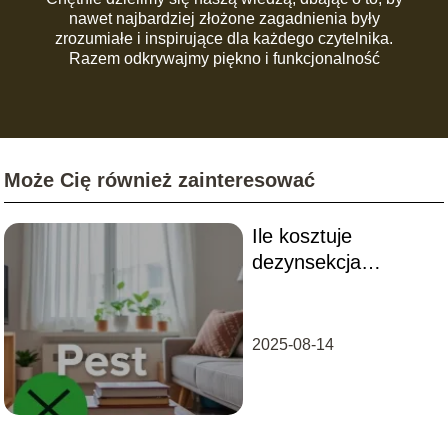
nawet najbardziej złożone zagadnienia były
zrozumiałe i inspirujące dla każdego czytelnika.
Razem odkrywajmy piękno i funkcjonalność
codziennej przestrzeni!
Może Cię również zainteresować
Ile kosztuje
dezynsekcja
mieszkania?
2025-08-14