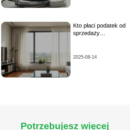
Kto płaci podatek od
sprzedaży
mieszkania:
kupujący czy
sprzedający?
2025-08-14
Potrzebujesz więcej