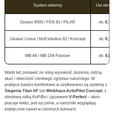
System okienny
Uw okna r
Gealan 9000 / FEN 82 / PILAR
ok.
0,72
Gealan Linear / bluEvolution 82 / Koncept
ok.
0,78
MB-86 / MB-104 Passive
ok.
0,80
Warto też zestawić ze sobą wysokość złożenia, rodzaj
okuć i obecność cienkiego zgrzewu narożnego. W
praktyce bardzo komfortowe w użytkowaniu są systemy z
Siegenia Titan AF
lub
Winkhaus ActivPilot Concept
, z
obrotową rolką KoPiBo i zgrzewem
V-Perfect
– okno
pracuje lekko, jest szczelne, a narożniki wyglądają
estetycznie nawet w ciemnych kolorach.