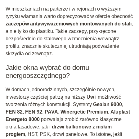
W mieszkaniach na parterze i w rejonach o wyższym
ryzyku włamania warto doprecyzować w ofercie obecność
zaczepów antywyważeniowych montowanych do stali
,
a nie tylko do plastiku. Takie zaczepy, przykręcone
bezpośrednio do stalowego wzmocnienia wewnątrz
profilu, znacznie skuteczniej utrudniają podważenie
skrzydła od zewnątrz.
Jakie okna wybrać do domu
energooszczędnego?
W domach jednorodzinnych, szczególnie nowych,
inwestorzy częściej patrzą na niższy
Uw
i możliwość
tworzenia różnych konstrukcji. Systemy
Gealan 9000
,
FEN 82
,
FEN 92
,
PAVA
,
Winergetic Premium
,
Aluplast
Energeto 8000
pozwalają zrobić zarówno klasyczne
okna fasadowe, jak i
drzwi balkonowe z niskim
progiem
, HST, PSK, drzwi panelowe. To istotne, jeśli