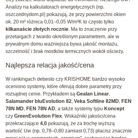
Analizy na kalkulatorach energetycznych (np.
oszczednydom.pl) pokazują, że przy powierzchni okien
ok. 20 m² różnica 0,01–0,05 W/m²K to często tylko
kilkanaście złotych rocznie
. Ma to znaczenie przy
przetargach z twardo określonym parametrem, ale w
prywatnym domu ważniejsza bywa jakość montażu,
szczelność i brak mostków termicznych wokół ościeży.
Najlepsza relacja jakość/cena
W rankingach debesto czy KRISHOME bardzo wysoko
oceniono systemy, które oferują dobre parametry przy
rozsądnej cenie. Przykładem są
Gealan Linear
,
Salamander bluEvolution 82
,
Veka Softline 82MD
,
FEN
78N MD
,
FEN 78N AD
, a także systemy typu
Koncept
czy
GreenEvolution Flex
. Wskaźniki jakości/cena
przekraczające
4,0
pokazują, że za trochę wyższą
wartość Uw (np. 0,78–0,80 zamiast 0,73) płacisz znacznie