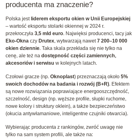
producenta ma znaczenie?
Polska jest
liderem eksportu okien w Unii Europejskiej
– wartość eksportu stolarki okiennej w 2024 r.
przekroczyła
3,5 mld euro
. Najwięksi producenci, tacy jak
Eko-Okna
czy
Drutex
, wytwarzają nawet
7 200–10 000
okien dziennie
. Taka skala przekłada się nie tylko na
cenę, ale też na
dostępność części zamiennych,
akcesoriów i serwisu
w kolejnych latach.
Czołowi gracze (np.
Oknoplast
) przeznaczają około
5%
swoich dochodów na badania i rozwój (B+R)
. Efektem
są nowe rozwiązania poprawiające energooszczędność,
szczelność, design (np. węższe profile, słupki ruchome,
nowe kolory i struktury oklein), a także bezpieczeństwo
(okucia antywłamaniowe, inteligentne czujniki otwarcia).
Wybierając producenta z rankingów, zwróć uwagę nie
tylko na sam system profili, ale także na: