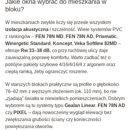
Jakie okna wybrać do mieszkania w
bloku?
W mieszkaniach zwykle liczy się przede wszystkim
izolacja akustyczna
i szczelność. Wiele systemów PVC
z rankingów –
FEN 78N MD
,
FEN 78N AD
,
Prismatic
,
Winergetic Standard
,
Koncept
,
Veka Softline 82MD
–
oferuje
Rw 33–38 dB
, co przy ruchliwej ulicy daje
zauważalną poprawę komfortu. Warto zadbać też o
potrójne pakiety szybowe 4/16/4/16/4 z argonem oraz
ciepłą ramką, żeby ograniczyć roszenie.
W starszych blokach praktyczne są profile o głębokości
76–82 mm z węższym złożeniem (ok. 110 mm), bo nie
„zjadają” światła w niewielkich pomieszczeniach. Dobrym
wyborem są tu systemy typu
Gealan Linear
,
FEN 78N AD
czy
PIXEL
– dają nowoczesny wygląd elewacji bez
zwiększania grubości ściany czy konieczności
powiększania otworów.