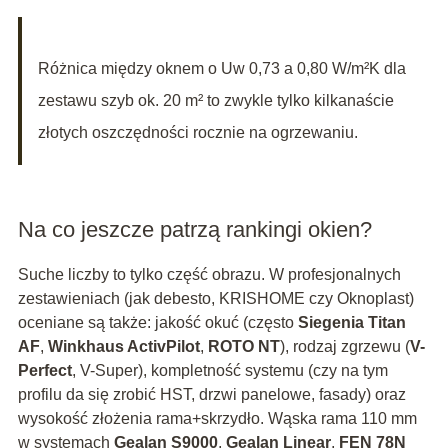
Różnica między oknem o Uw 0,73 a 0,80 W/m²K dla
zestawu szyb ok. 20 m² to zwykle tylko kilkanaście
złotych oszczędności rocznie na ogrzewaniu.
Na co jeszcze patrzą rankingi okien?
Suche liczby to tylko część obrazu. W profesjonalnych
zestawieniach (jak debesto, KRISHOME czy Oknoplast)
oceniane są także: jakość okuć (często
Siegenia Titan
AF
,
Winkhaus ActivPilot
,
ROTO NT
), rodzaj zgrzewu (
V-
Perfect
, V-Super), kompletność systemu (czy na tym
profilu da się zrobić HST, drzwi panelowe, fasady) oraz
wysokość złożenia rama+skrzydło. Wąska rama 110 mm
w systemach
Gealan S9000
,
Gealan Linear
,
FEN 78N