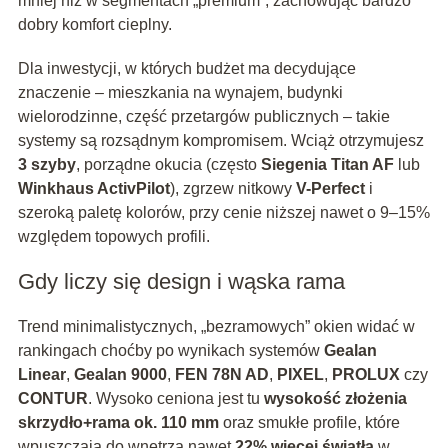
mniej niż w segmentach „premium”, zachowując bardzo
dobry komfort cieplny.
Dla inwestycji, w których budżet ma decydujące
znaczenie – mieszkania na wynajem, budynki
wielorodzinne, część przetargów publicznych – takie
systemy są rozsądnym kompromisem. Wciąż otrzymujesz
3 szyby
, porządne okucia (często
Siegenia Titan AF
lub
Winkhaus ActivPilot
), zgrzew nitkowy
V-Perfect
i
szeroką paletę kolorów, przy cenie niższej nawet o 9–15%
względem topowych profili.
Gdy liczy się design i wąska rama
Trend minimalistycznych, „bezramowych” okien widać w
rankingach choćby po wynikach systemów
Gealan
Linear
,
Gealan 9000
,
FEN 78N AD
,
PIXEL
,
PROLUX
czy
CONTUR
. Wysoko ceniona jest tu
wysokość złożenia
skrzydło+rama ok. 110 mm
oraz smukłe profile, które
wpuszczają do wnętrza nawet
22% więcej światła
w