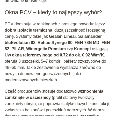
drewniane konstrukcje.
Okna PCV – kiedy to najlepszy wybór?
PCV dominuje w rankingach z prostego powodu: łączy
dobrą izolację termiczną
, dużą szczelność i rozsądną
cenę. Systemy takie jak
Gealan Linear
,
Salamander
bluEvolution 82
,
Rehau Synego 80
,
FEN 78N MD
,
FEN
82
,
PILAR
,
Winergetic Premium
czy
Koncept
osiągają
Uw okna referencyjnego od 0,72 do ok. 0,92 W/m²K
,
oferują 3 uszczelki, 5–7 komór i pakiety trzyszybowe do
48–60 mm. Takie zestawienie wystarcza zarówno do
nowych domów energooszczędnych, jak i
modernizowanych mieszkań.
Część producentów stosuje dodatkowo
wzmocnienia
zamknięte w ościeżnicy
(profil stalowy tworzący
zamknięty obrys), co poprawia statykę dużych konstrukcji,
zwłaszcza balkonów i przeszkleń narożnych. W dobrze