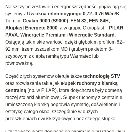
Na szczycie zestawień energooszczędności pojawiają się
systemy z
Uw okna referencyjnego 0,72–0,76 W/m²K
.
To m.in.
Gealan 9000 (S9000)
,
FEN 82
,
FEN 84H
,
Aluplast Energeto 8000
, a w grupie Oknoplast –
PILAR
,
PAVA
,
Winergetic Premium
i
Winergetic Standard
.
Osiągają tak niskie wartości dzięki głębokim profilom 82–
92 mm, trzem uszczelkom MD i grubym pakietom 3-
szybowym z ciepłą ramką typu Warmatec lub
równoważną.
Część z tych systemów oferuje także
technologię STV
oraz rozwiązania takie jak
słupek ruchomy z klamką
centralną
(np. w PILAR), które dotychczas były domeną
raczej stolarki aluminiowej. Słupek ruchomy z centralnie
umieszczoną klamką poprawia symetrię, doświetlenie i
estetykę całego okna, szczególnie w dużych
przeszkleniach dwuskrzydłowych bez stałego słupka.
Czy zawsze warto dopłacać do minimalnie niższego Uw?