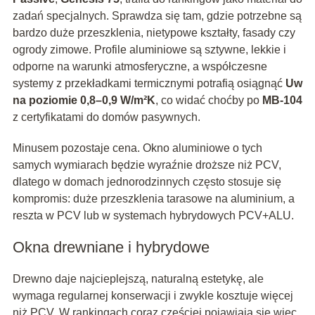
zadań specjalnych. Sprawdza się tam, gdzie potrzebne są
bardzo duże przeszklenia, nietypowe kształty, fasady czy
ogrody zimowe. Profile aluminiowe są sztywne, lekkie i
odporne na warunki atmosferyczne, a współczesne
systemy z przekładkami termicznymi potrafią osiągnąć
Uw
na poziomie 0,8–0,9 W/m²K
, co widać choćby po
MB-104
z certyfikatami do domów pasywnych.
Minusem pozostaje cena. Okno aluminiowe o tych
samych wymiarach będzie wyraźnie droższe niż PCV,
dlatego w domach jednorodzinnych często stosuje się
kompromis: duże przeszklenia tarasowe na aluminium, a
reszta w PCV lub w systemach hybrydowych PCV+ALU.
Okna drewniane i hybrydowe
Drewno daje najcieplejszą, naturalną estetykę, ale
wymaga regularnej konserwacji i zwykle kosztuje więcej
niż PCV. W rankingach coraz częściej pojawiają się więc