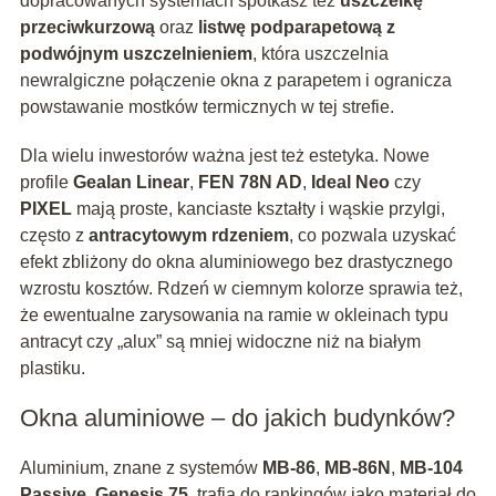
dopracowanych systemach spotkasz też
uszczelkę
przeciwkurzową
oraz
listwę podparapetową z
podwójnym uszczelnieniem
, która uszczelnia
newralgiczne połączenie okna z parapetem i ogranicza
powstawanie mostków termicznych w tej strefie.
Dla wielu inwestorów ważna jest też estetyka. Nowe
profile
Gealan Linear
,
FEN 78N AD
,
Ideal Neo
czy
PIXEL
mają proste, kanciaste kształty i wąskie przylgi,
często z
antracytowym rdzeniem
, co pozwala uzyskać
efekt zbliżony do okna aluminiowego bez drastycznego
wzrostu kosztów. Rdzeń w ciemnym kolorze sprawia też,
że ewentualne zarysowania na ramie w okleinach typu
antracyt czy „alux” są mniej widoczne niż na białym
plastiku.
Okna aluminiowe – do jakich budynków?
Aluminium, znane z systemów
MB-86
,
MB-86N
,
MB-104
Passive
,
Genesis 75
, trafia do rankingów jako materiał do