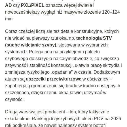
AD
czy
PXL/PIXEL
oznacza więcej światła i
nowocześniejszy wygląd niż masywne złożenie 120–124
mm.
Coraz częściej liczą się też detale konstrukcyjne, których
nie widać na pierwszy rzut oka, np.
technologia STV
(suche wklejanie szyby)
, stosowana w wybranych
systemach. Polega ona na przyklejeniu pakietu
szybowego do skrzydła na całym obwodzie, co zwiększa
sztywność i stabilność konstrukcji, ułatwia pracę skrzydła i
zmniejsza ryzyko jego „opadania” w czasie. Dodatkowym
atutem są
uszczelki przeciwkurzowe
w ościeżnicy –
zapobiegają gromadzeniu się brudu w trudno dostępnych
szczelinach, dzięki czemu okna łatwiej utrzymać w
czystości.
Drugą warstwą jest producent – ten, który faktycznie
składa okno. Rankingi trzyszybowych okien PCV na 2026
rok podkreślają, że nawet najlepszy system potrafi