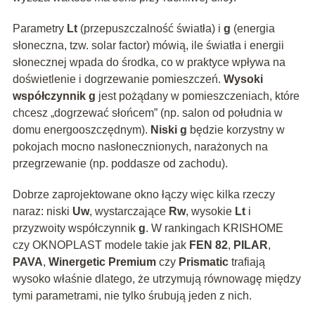
Parametry
Lt
(przepuszczalność światła) i
g
(energia
słoneczna, tzw. solar factor) mówią, ile światła i energii
słonecznej wpada do środka, co w praktyce wpływa na
doświetlenie i dogrzewanie pomieszczeń.
Wysoki
współczynnik g
jest pożądany w pomieszczeniach, które
chcesz „dogrzewać słońcem” (np. salon od południa w
domu energooszczędnym).
Niski g
będzie korzystny w
pokojach mocno nasłonecznionych, narażonych na
przegrzewanie (np. poddasze od zachodu).
Dobrze zaprojektowane okno łączy więc kilka rzeczy
naraz: niski
Uw
, wystarczające
Rw
, wysokie
Lt
i
przyzwoity współczynnik
g
. W rankingach KRISHOME
czy OKNOPLAST modele takie jak
FEN 82
,
PILAR
,
PAVA
,
Winergetic Premium
czy
Prismatic
trafiają
wysoko właśnie dlatego, że utrzymują równowagę między
tymi parametrami, nie tylko śrubują jeden z nich.