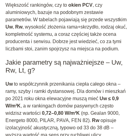
Większość rankingów, czy to
okien PCV
, czy
aluminiowych, bazuje na podobnym zestawie
parametrów. W tabelach pojawiają się przede wszystkim
Uw
,
Rw
, wysokość złożenia rama+skrzydło, rodzaj okuć,
kompletność systemu, a coraz częściej także ocena
producenta i serwisu. Dobrze jest wiedzieć, co za tymi
liczbami stoi, zanim spojrzysz na miejsca na podium.
Jakie parametry są najważniejsze – Uw,
Rw, Lt, g?
Uw
to współczynnik przenikania ciepła całego okna –
ramy, szyby i ramki dystansowej. Dla domów i mieszkań
po 2021 roku okna elewacyjne muszą mieć
Uw ≤ 0,9
W/m²K
, a w rankingach domów pasywnych często
widzisz wartości
0,72–0,80 W/m²K
(np. Gealan 9000,
Energeto 8000, PILAR, PAVA, FEN 82).
Rw
opisuje
izolacyjność akustyczną, typowo od 33 do 38 dB –
wyższa wartość ma sens przy ruchliwej ulicy.