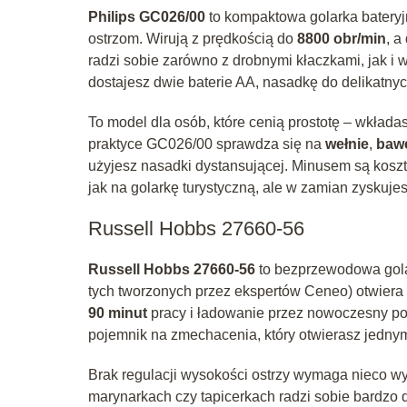
Philips GC026/00
to kompaktowa golarka bateryjn
ostrzom. Wirują z prędkością do
8800 obr/min
, a
radzi sobie zarówno z drobnymi kłaczkami, jak i
dostajesz dwie baterie AA, nasadkę do delikatnyc
To model dla osób, które cenią prostotę – wkłada
praktyce GC026/00 sprawdza się na
wełnie
,
bawe
użyjesz nasadki dystansującej. Minusem są koszty
jak na golarkę turystyczną, ale w zamian zyskuj
Russell Hobbs 27660-56
Russell Hobbs 27660-56
to bezprzewodowa golar
tych tworzonych przez ekspertów Ceneo) otwiera 
90 minut
pracy i ładowanie przez nowoczesny po
pojemnik na zmechacenia, który otwierasz jednym
Brak regulacji wysokości ostrzy wymaga nieco wy
marynarkach czy tapicerkach radzi sobie bardzo 