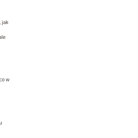
 jak
ale
 co w
u