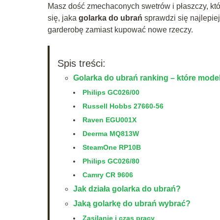
Masz dość zmechaconych swetrów i płaszczy, któ
się, jaka
golarka do ubrań
sprawdzi się najlepiej
garderobę zamiast kupować nowe rzeczy.
Spis treści:
Golarka do ubrań ranking – które mode
Philips GC026/00
Russell Hobbs 27660-56
Raven EGU001X
Deerma MQ813W
SteamOne RP10B
Philips GC026/80
Camry CR 9606
Jak działa golarka do ubrań?
Jaką golarkę do ubrań wybrać?
Zasilanie i czas pracy