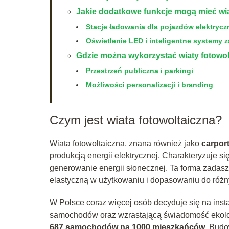
Jakie dodatkowe funkcje mogą mieć wia
Stacje ładowania dla pojazdów elektryc
Oświetlenie LED i inteligentne systemy z
Gdzie można wykorzystać wiaty fotowo
Przestrzeń publiczna i parkingi
Możliwości personalizacji i branding
Czym jest wiata fotowoltaiczna?
Wiata fotowoltaiczna, znana również jako
carpor
produkcją energii elektrycznej. Charakteryzuje
generowanie energii słonecznej. Ta forma zadasze
elastyczną w użytkowaniu i dopasowaniu do różny
W Polsce coraz więcej osób decyduje się na insta
samochodów oraz wzrastającą świadomość ekolog
687 samochodów na 1000 mieszkańców
. Budo