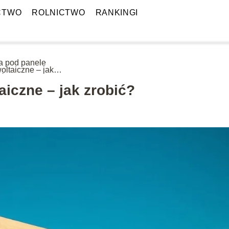
CTWO
ROLNICTWO
RANKINGI
a pod panele
woltaiczne – jak
ić?
aiczne – jak zrobić?