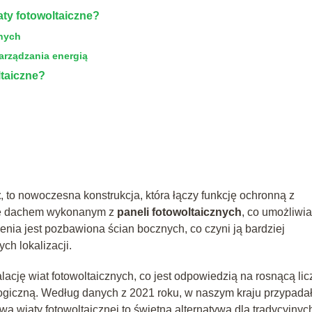
ty fotowoltaiczne?
znych
arządzania energią
ltaiczne?
t
, to nowoczesna konstrukcja, która łączy funkcję ochronną z
 się dachem wykonanym z
paneli fotowoltaicznych
, co umożliwia
nia jest pozbawiona ścian bocznych, co czyni ją bardziej
ch lokalizacji.
lację wiat fotowoltaicznych, co jest odpowiedzią na rosnącą li
iczną. Według danych z 2021 roku, w naszym kraju przypadał
wa wiaty fotowoltaicznej to świetna alternatywa dla tradycyjnyc