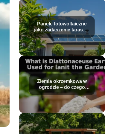
Panele fotowoltaiczne
jako zadaszenie tarasu –
jak zrobić?
Ziemia okrzemkowa w
ogrodzie – do czego
służy?