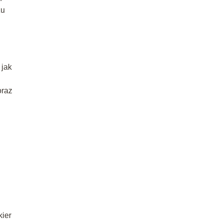
żu
 jak
oraz
kier