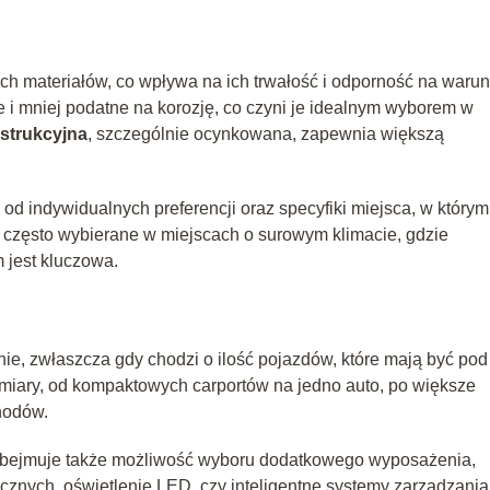
h materiałów, co wpływa na ich trwałość i odporność na warun
e i mniej podatne na korozję, co czyni je idealnym wyborem w
nstrukcyjna
, szczególnie ocynkowana, zapewnia większą
od indywidualnych preferencji oraz specyfiki miejsca, w którym
 często wybierane w miejscach o surowym klimacie, gdzie
 jest kluczowa.
nie, zwłaszcza gdy chodzi o ilość pojazdów, które mają być pod
miary, od kompaktowych carportów na jedno auto, po większe
hodów.
obejmuje także możliwość wyboru dodatkowego wyposażenia,
ycznych, oświetlenie LED, czy inteligentne systemy zarządzania