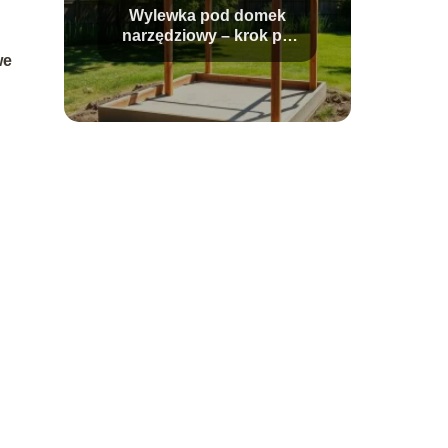
Wylewka pod domek
narzędziowy – krok po
kroku
we