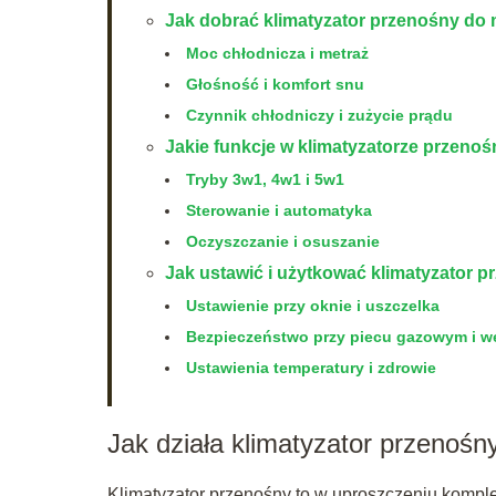
Jak dobrać klimatyzator przenośny do
Moc chłodnicza i metraż
Głośność i komfort snu
Czynnik chłodniczy i zużycie prądu
Jakie funkcje w klimatyzatorze przeno
Tryby 3w1, 4w1 i 5w1
Sterowanie i automatyka
Oczyszczanie i osuszanie
Jak ustawić i użytkować klimatyzator 
Ustawienie przy oknie i uszczelka
Bezpieczeństwo przy piecu gazowym i we
Ustawienia temperatury i zdrowie
Jak działa klimatyzator przenośn
Klimatyzator przenośny to w uproszczeniu komple