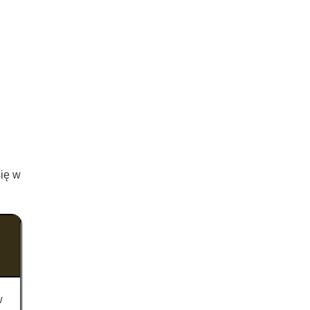
się w
w