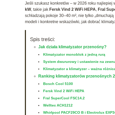
Jeśli szukasz konkretów – w 2026 roku najlepiej
kW
, takie jak
Fersk Vind 2 WiFi HEPA
,
Fral Sup
schładzają pokoje 30–40 m², nie tylko „dmuchają
modeli i konkretne wskazówki, jak dobrać klimat
Spis treści:
Jak działa klimatyzator przenośny?
Klimatyzator monoblok z jedną rurą
System dwururowy i ustawienie na zewną
Klimatyzator a klimatyzer – ważna różnic
Ranking klimatyzatorów przenośnych 2
Bosch Cool 5100
Fersk Vind 2 WiFi HEPA
Fral SuperCool FSC14.2
Welltec ACH1212
Whirlpool PACF29CO B i Electrolux EX