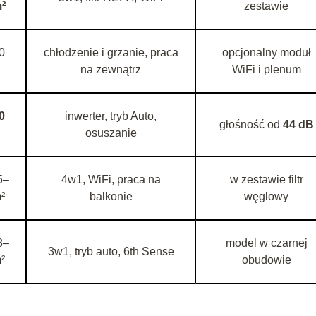
²
zestawie
0
chłodzenie i grzanie, praca
opcjonalny moduł
na zewnątrz
WiFi i plenum
0
inwerter, tryb Auto,
głośność od
44 dB
osuszanie
5–
4w1, WiFi, praca na
w zestawie filtr
²
balkonie
węglowy
8–
model w czarnej
3w1, tryb auto, 6th Sense
²
obudowie