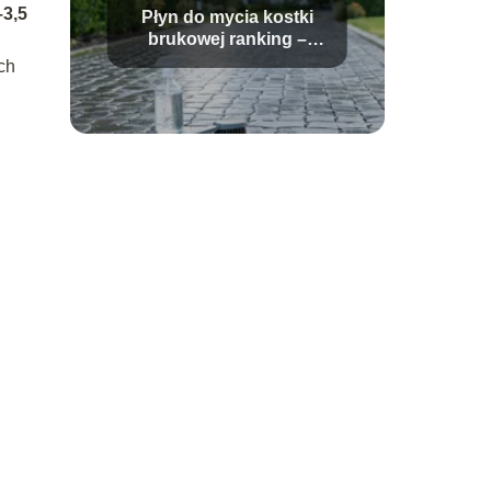
–3,5
Płyn do mycia kostki
brukowej ranking –
który wybrać?
ch