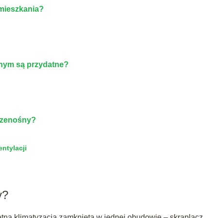
 mieszkania?
śnym są przydatne?
przenośny?
ntylacji
y?
tna klimatyzacja zamknięta w jednej obudowie – skraplacz,