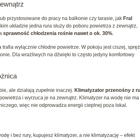
zewnątrz
ub przystosowane do pracy na balkonie czy tarasie, jak
Fral
akim układzie jedna rura służy do poboru powietrza z zewnątrz,
 a
sprawność chłodzenia rośnie nawet o ok. 30%
.
 trafia wyłącznie chłodne powietrze. W pokoju jest ciszej, sprę
lkonie. Dla wrażliwych na dźwięki to często jedyny komfortowy
óżnica
ie, ale działają zupełnie inaczej.
Klimatyzator przenośny z r
z powietrza i wyrzuca je na zewnątrz. Klimatyzer na wodę nie ma
iczego, więc nie odprowadza energii cieplnej poza lokal.
odę i bez rury, kupujesz klimatyzer, a nie klimatyzację – efekt