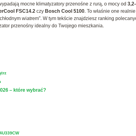
 wypadają mocne klimatyzatory przenośne z rurą, o mocy od
3,2
erCool FSC14.2
czy
Bosch Cool 5100
. To właśnie one realnie
 chłodnym wiatrem”. W tym tekście znajdziesz ranking polecany
yzator przenośny idealny do Twojego mieszkania.
trz
a
026 – które wybrać?
P34U339CW