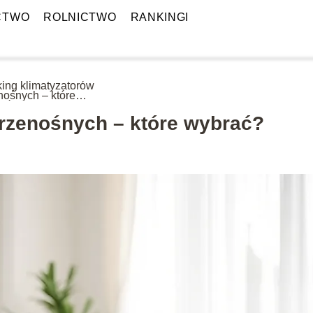
CTWO
ROLNICTWO
RANKINGI
ing klimatyzatorów
nośnych – które
ać?
rzenośnych – które wybrać?