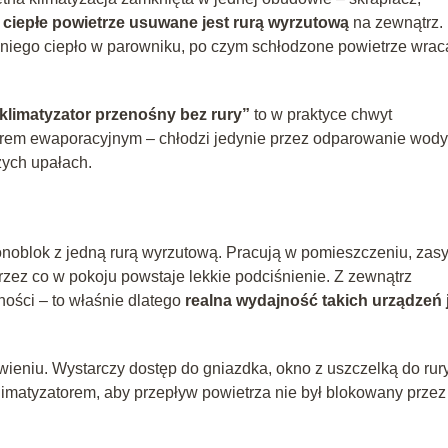
a
ciepłe powietrze usuwane jest rurą wyrzutową
na zewnątrz.
 niego ciepło w parowniku, po czym schłodzone powietrze wrac
klimatyzator przenośny bez rury”
to w praktyce chwyt
atorem ewaporacyjnym – chłodzi jedynie przez odparowanie wody
żych upałach.
onoblok z jedną rurą wyrzutową. Pracują w pomieszczeniu, zas
przez co w pokoju powstaje lekkie podciśnienie. Z zewnątrz
ności – to właśnie dlatego
realna wydajność takich urządzeń 
awieniu. Wystarczy dostęp do gniazdka, okno z uszczelką do rury
klimatyzatorem, aby przepływ powietrza nie był blokowany przez