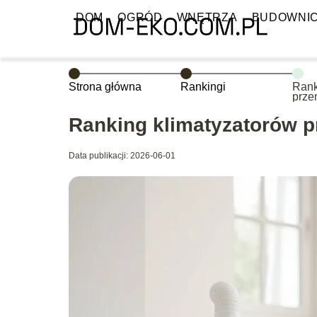
DOM
OGRÓD
WNĘTRZA
BUDOWNI
Strona główna
Rankingi
Rank
prze
wybr
Ranking klimatyzatorów p
Data publikacji: 2026-06-01