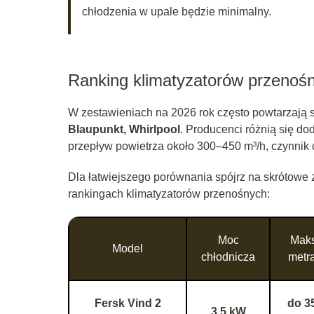
chłodzenia w upale będzie minimalny.
Ranking klimatyzatorów przenoś
W zestawieniach na 2026 rok często powtarzają 
Blaupunkt, Whirlpool
. Producenci różnią się do
przepływ powietrza około 300–450 m³/h, czynnik
Dla łatwiejszego porównania spójrz na skrótowe 
rankingach klimatyzatorów przenośnych:
Moc
Maks
Model
chłodnicza
metr
Fersk Vind 2
do 3
3,5 kW