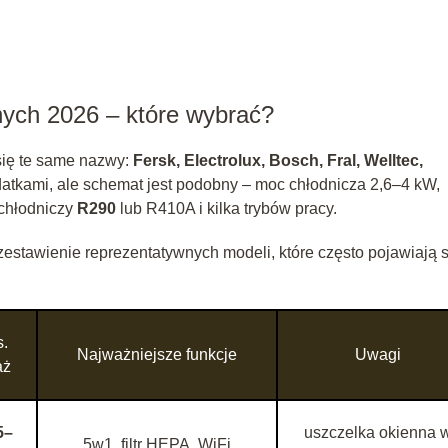
nych 2026 – które wybrać?
się te same nazwy:
Fersk, Electrolux, Bosch, Fral, Welltec,
datkami, ale schemat jest podobny – moc chłodnicza 2,6–4 kW,
 chłodniczy
R290
lub R410A i kilka trybów pracy.
zestawienie reprezentatywnych modeli, które często pojawiają 
.
Najważniejsze funkcje
Uwagi
aż
5–
uszczelka okienna 
5w1, filtr HEPA, WiFi