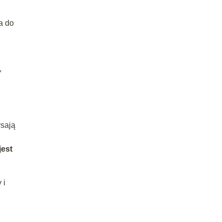
a do
,
ysają
jest
 i