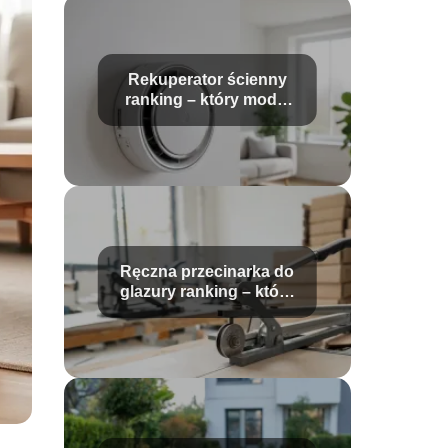
Rekuperator ścienny
ranking – który model
wybrać?
Ręczna przecinarka do
glazury ranking – które
modele wybrać?