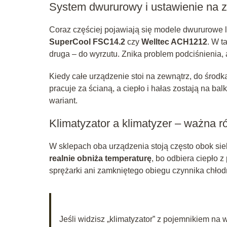
System dwururowy i ustawienie na 
Coraz częściej pojawiają się modele dwururowe l
SuperCool FSC14.2
czy
Welltec ACH1212
. W t
druga – do wyrzutu. Znika problem podciśnienia,
Kiedy całe urządzenie stoi na zewnątrz, do środka
pracuje za ścianą, a ciepło i hałas zostają na ba
wariant.
Klimatyzator a klimatyzer – ważna r
W sklepach oba urządzenia stoją często obok sieb
realnie obniża temperaturę
, bo odbiera ciepło 
sprężarki ani zamkniętego obiegu czynnika chłodn
Jeśli widzisz „klimatyzator” z pojemnikiem na w