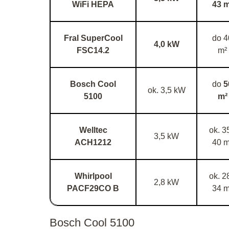
WiFi HEPA
43 m
Fral SuperCool
do 4
4,0 kW
FSC14.2
m²
Bosch Cool
do
5
ok. 3,5 kW
5100
m²
Welltec
ok. 3
3,5 kW
ACH1212
40 m
Whirlpool
ok. 2
2,8 kW
PACF29CO B
34 m
Bosch Cool 5100