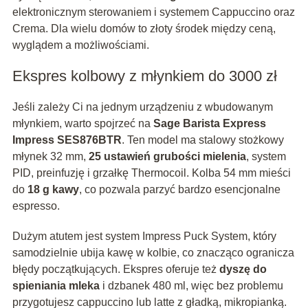
elektronicznym sterowaniem i systemem Cappuccino oraz
Crema. Dla wielu domów to złoty środek między ceną,
wyglądem a możliwościami.
Ekspres kolbowy z młynkiem do 3000 zł
Jeśli zależy Ci na jednym urządzeniu z wbudowanym
młynkiem, warto spojrzeć na
Sage Barista Express
Impress SES876BTR
. Ten model ma stalowy stożkowy
młynek 32 mm,
25 ustawień grubości mielenia
, system
PID, preinfuzję i grzałkę Thermocoil. Kolba 54 mm mieści
do
18 g kawy
, co pozwala parzyć bardzo esencjonalne
espresso.
Dużym atutem jest system Impress Puck System, który
samodzielnie ubija kawę w kolbie, co znacząco ogranicza
błędy początkujących. Ekspres oferuje też
dyszę do
spieniania mleka
i dzbanek 480 ml, więc bez problemu
przygotujesz cappuccino lub latte z gładką, mikropianką.