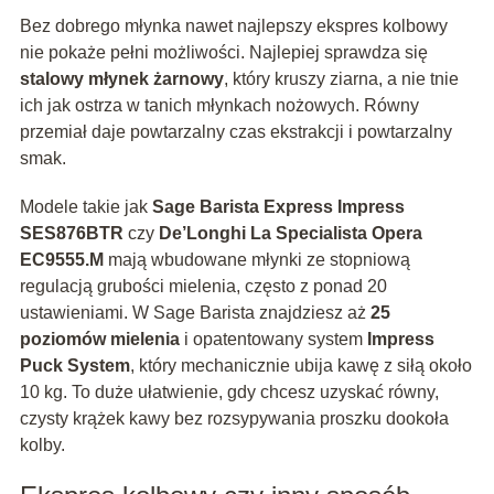
Bez dobrego młynka nawet najlepszy ekspres kolbowy
nie pokaże pełni możliwości. Najlepiej sprawdza się
stalowy młynek żarnowy
, który kruszy ziarna, a nie tnie
ich jak ostrza w tanich młynkach nożowych. Równy
przemiał daje powtarzalny czas ekstrakcji i powtarzalny
smak.
Modele takie jak
Sage Barista Express Impress
SES876BTR
czy
De’Longhi La Specialista Opera
EC9555.M
mają wbudowane młynki ze stopniową
regulacją grubości mielenia, często z ponad 20
ustawieniami. W Sage Barista znajdziesz aż
25
poziomów mielenia
i opatentowany system
Impress
Puck System
, który mechanicznie ubija kawę z siłą około
10 kg. To duże ułatwienie, gdy chcesz uzyskać równy,
czysty krążek kawy bez rozsypywania proszku dookoła
kolby.