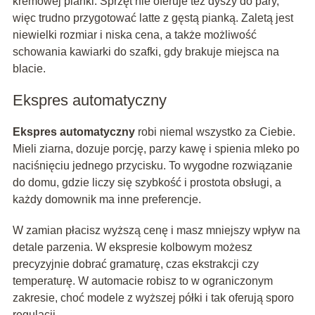
kremowej pianki. Sprzęt nie oferuje też dyszy do pary,
więc trudno przygotować latte z gęstą pianką. Zaletą jest
niewielki rozmiar i niska cena, a także możliwość
schowania kawiarki do szafki, gdy brakuje miejsca na
blacie.
Ekspres automatyczny
Ekspres automatyczny
robi niemal wszystko za Ciebie.
Mieli ziarna, dozuje porcję, parzy kawę i spienia mleko po
naciśnięciu jednego przycisku. To wygodne rozwiązanie
do domu, gdzie liczy się szybkość i prostota obsługi, a
każdy domownik ma inne preferencje.
W zamian płacisz wyższą cenę i masz mniejszy wpływ na
detale parzenia. W ekspresie kolbowym możesz
precyzyjnie dobrać gramaturę, czas ekstrakcji czy
temperaturę. W automacie robisz to w ograniczonym
zakresie, choć modele z wyższej półki i tak oferują sporo
regulacji.