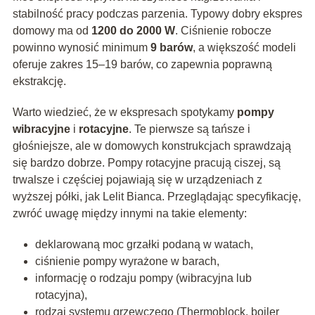
stabilność pracy podczas parzenia. Typowy dobry ekspres
domowy ma od
1200 do 2000 W
. Ciśnienie robocze
powinno wynosić minimum
9 barów
, a większość modeli
oferuje zakres 15–19 barów, co zapewnia poprawną
ekstrakcję.
Warto wiedzieć, że w ekspresach spotykamy
pompy
wibracyjne
i
rotacyjne
. Te pierwsze są tańsze i
głośniejsze, ale w domowych konstrukcjach sprawdzają
się bardzo dobrze. Pompy rotacyjne pracują ciszej, są
trwalsze i częściej pojawiają się w urządzeniach z
wyższej półki, jak Lelit Bianca. Przeglądając specyfikację,
zwróć uwagę między innymi na takie elementy:
deklarowaną moc grzałki podaną w watach,
ciśnienie pompy wyrażone w barach,
informację o rodzaju pompy (wibracyjna lub
rotacyjna),
rodzaj systemu grzewczego (Thermoblock, bojler