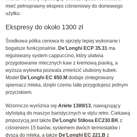
mieć pełnoprawny ekspres ciśnieniowy do domowego
użytku.
Ekspresy do około 1300 zł
Środkowa półka cenowa to sprzęty lepiej wykonane i
bogatsze funkcjonalnie.
De’Longhi ECP 35.31
ma
regulowany system cappuccino, który ułatwia
przygotowanie mlecznych kaw z kremową pianką, a
wyższa wylewka pozwala zmieścić ulubiony kubek.
Model
De’Longhi EC 850.M
dodaje zintegrowany
spieniacz mleka, dzięki czemu latte przygotujesz jednym
przyciskiem.
Wzorniczo wyróżnia się
Ariete 1389/13
, nawiązujący
stylistyką do maszyn baristycznych w stylu retro. Ciekawą
propozycją jest także
De’Longhi Stilosa EC230.BK
z
ciśnieniem 15 barów, systemem dwóch termostatów i
dyszą do mleka, a także
De’Longhi EC 221.B
z