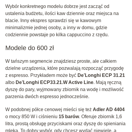
Wybór konkretnego modelu dobrze jest zacząć od
ustalenia budżetu, ilości kaw dziennie oraz miejsca na
blacie. Inny ekspres sprawdzi się w kawowym
minimalizmie jednej osoby, a inny w domu, gdzie
codziennie powstaje po kilka cappuccino z rzędu.
Modele do 600 zł
W tańszym segmencie znajdziesz proste, ale całkiem
dzielne urządzenia, które pozwalają rozpocząć przygodę
z espresso. Przykładem może być
De’Longhi ECP 31.21
albo
De’Longhi ECP33.21.W Active Line
. Mają ręczną
dyszę do pary, wyjmowany zbiornik na wodę i możliwość
parzenia dwóch espresso jednocześnie.
W podobnej półce cenowej mieści się też
Adler AD 4404
o mocy 850 W i ciśnieniu
15 barów
. Oferuje zbiornik 1,6
litra, prostą obsługę przyciskami oraz dyszę do spieniania
mleka. To dobry wybór, gdy chcesz wydać niewiele, a