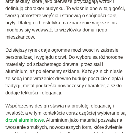
architektury, które jako pierwsze przyciągają wzrok i
definiują charakter budynku. To właśnie one witają gości,
tworzą atmosferę wejścia i stanowią o spójności całej
bryły. Dlatego ich estetyka ma znaczenie większe, niż
mogłoby się wydawać, to wizytówka domu i jego
mieszkańców.
Dzisiejszy rynek daje ogromne możliwości w zakresie
personalizacji wyglądu drzwi. Do wyboru są różnorodne
materiały, od szlachetnego drewna, przez stal i
aluminium, aż po elementy szklane. Każdy z nich niesie
ze sobą inne wrażenie: drewno buduje poczucie ciepła i
tradycji, metal podkreśla nowoczesny charakter, a szkło
dodaje lekkości i elegancji.
Współczesny design stawia na prostotę, elegancję i
trwałość, a w tym kontekście coraz częściej wybierane są
drzwi aluminiowe
. Aluminium jako materiał pozwala na
tworzenie smukłych, nowoczesnych form, które świetnie