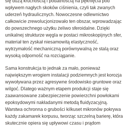
się dużą kruchością i podatnością na pęknięcia pod
wpływem nagłych skoków ciśnienia, czyli tak zwanych
uderzeń hydraulicznych. Nowoczesne odlewnictwo
całkowicie zrewolucjonizowało ten obszar, wprowadzając
do powszechnego użytku żeliwo sferoidalne. Dzięki
unikalnej strukturze węgla w postaci mikroskopijnych sfer,
materiał ten zyskał niesamowitą elastyczność,
wytrzymałość mechaniczną porównywalną ze stalą oraz
wysoką odporność na rozciąganie.
Sama konstrukcja to jednak za mało, ponieważ
największym wrogiem instalacji podziemnych jest korozja
wywoływana przez agresywne środowisko gruntowe oraz
wilgoć. Dlatego ważnym etapem produkcji staje się
zaawansowane zabezpieczenie powierzchni powłokami
epoksydowymi nakładanymi metodą fluidyzacyjną.
Warstwa ochronna o grubości kilkuset mikronów pokrywa
każdy zakamarek korpusu, tworząc szczelną barierę, która
skutecznie opiera się upływowi czasu i prądom