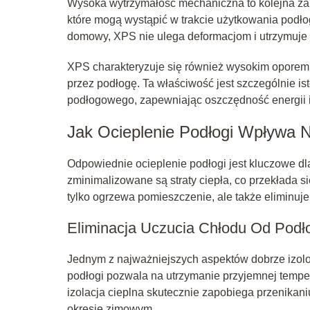
Wysoka wytrzymałość mechaniczna to kolejna zal
które mogą wystąpić w trakcie użytkowania podło
domowy, XPS nie ulega deformacjom i utrzymuje s
XPS charakteryzuje się również wysokim oporem 
przez podłogę. Ta właściwość jest szczególnie i
podłogowego, zapewniając oszczędność energii i 
Jak Ocieplenie Podłogi Wpływa 
Odpowiednie ocieplenie podłogi jest kluczowe d
zminimalizowane są straty ciepła, co przekłada 
tylko ogrzewa pomieszczenie, ale także eliminuje 
Eliminacja Uczucia Chłodu Od Podł
Jednym z najważniejszych aspektów dobrze izolow
podłogi pozwala na utrzymanie przyjemnej tempe
izolacja cieplna skutecznie zapobiega przenikani
okresie zimowym.