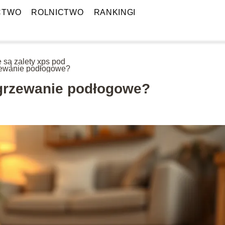
CTWO
ROLNICTWO
RANKINGI
e są zalety xps pod
ewanie podłogowe?
ogrzewanie podłogowe?