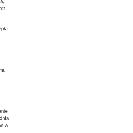
a,
zęt
epła
emu
enie
dnia
ne w