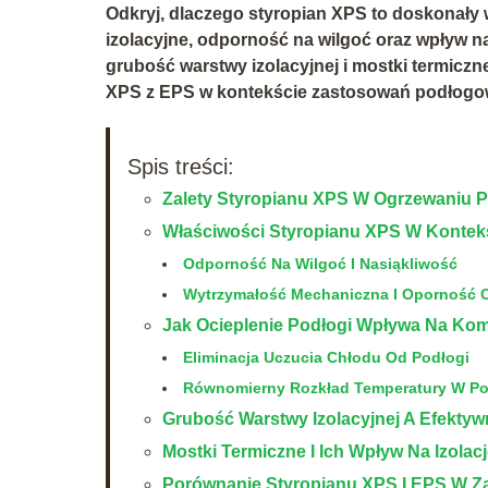
Odkryj, dlaczego styropian XPS to doskonały
izolacyjne, odporność na wilgoć oraz wpływ na
grubość warstwy izolacyjnej i mostki termicz
XPS z EPS w kontekście zastosowań podłogo
Spis treści:
Zalety Styropianu XPS W Ogrzewaniu
Właściwości Styropianu XPS W Kontekśc
Odporność Na Wilgoć I Nasiąkliwość
Wytrzymałość Mechaniczna I Oporność C
Jak Ocieplenie Podłogi Wpływa Na Kom
Eliminacja Uczucia Chłodu Od Podłogi
Równomierny Rozkład Temperatury W Po
Grubość Warstwy Izolacyjnej A Efekty
Mostki Termiczne I Ich Wpływ Na Izolac
Porównanie Styropianu XPS I EPS W 