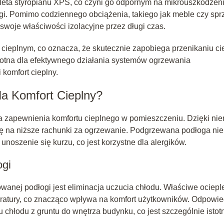
eta styropianu XPS, co czyni go odpornym na mikrouszkodzeni
gi. Pomimo codziennego obciążenia, takiego jak meble czy spr
woje właściwości izolacyjne przez długi czas.
cieplnym, co oznacza, że skutecznie zapobiega przenikaniu ci
stotna dla efektywnego działania systemów ogrzewania
komfort cieplny.
Na Komfort Cieplny?
la zapewnienia komfortu cieplnego w pomieszczeniu. Dzięki ni
się na niższe rachunki za ogrzewanie. Podgrzewana podłoga nie
unoszenie się kurzu, co jest korzystne dla alergików.
ogi
anej podłogi jest eliminacja uczucia chłodu. Właściwe ociepl
ratury, co znacząco wpływa na komfort użytkowników. Odpowie
u chłodu z gruntu do wnętrza budynku, co jest szczególnie istot