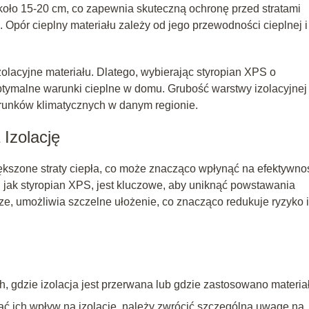
ło 15-20 cm, co zapewnia skuteczną ochronę przed stratami
i. Opór cieplny materiału zależy od jego przewodności cieplnej i
zolacyjne materiału. Dlatego, wybierając styropian XPS o
tymalne warunki cieplne w domu. Grubość warstwy izolacyjnej
runków klimatycznych w danym regionie.
Izolację
iększone straty ciepła, co może znacząco wpłynąć na efektywno
iej jak styropian XPS, jest kluczowe, aby uniknąć powstawania
ze, umożliwia szczelne ułożenie, co znacząco redukuje ryzyko 
 gdzie izolacja jest przerwana lub gdzie zastosowano materia
ć ich wpływ na izolację, należy zwrócić szczególną uwagę na