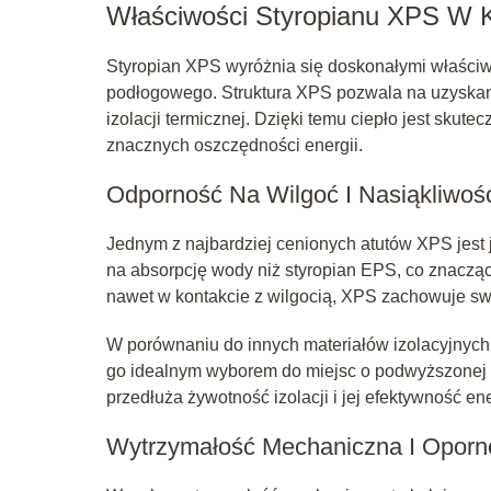
Właściwości Styropianu XPS W Ko
Styropian XPS wyróżnia się doskonałymi właściw
podłogowego. Struktura XPS pozwala na uzyskani
izolacji termicznej. Dzięki temu ciepło jest sku
znacznych oszczędności energii.
Odporność Na Wilgoć I Nasiąkliwoś
Jednym z najbardziej cenionych atutów XPS jest 
na absorpcję wody niż styropian EPS, co znacząc
nawet w kontakcie z wilgocią, XPS zachowuje swo
W porównaniu do innych materiałów izolacyjnych,
go idealnym wyborem do miejsc o podwyższonej wi
przedłuża żywotność izolacji i jej efektywność en
Wytrzymałość Mechaniczna I Oporn