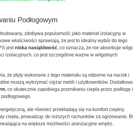
ewaniu Podłogowym
strudowany, zdobywa popularność jako materiał izolacyjny w
we właściwości sprawiają, że jest to idealny wybór do tego
PS jest
niska nasiąkliwość
, co oznacza, że nie absorbuje wilgo
ści izolacyjnych, co jest szczególnie ważne w wilgotnych
a, że płyty wykonane z tego materiału są odporne na nacisk i
 które muszą wytrzymać ciężar mebli i użytkowników. Dodatkowo
ym
, co skutecznie zapobiega przenikaniu ciepła przez podłogę i
a podłogowego.
ergetyczną, ale również przekładają się na komfort cieplny.
aty ciepła, prowadząc do niższych rachunków za ogrzewanie. B
zwalająca na większe możliwości aranżacyjne wnętrz.