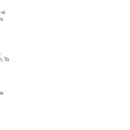
e w
ym
.
h. To
 w