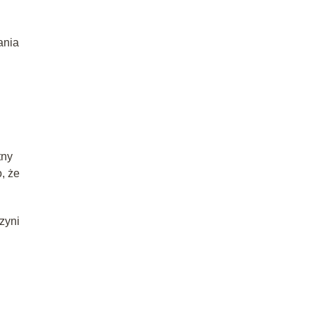
ania
tny
, że
zyni