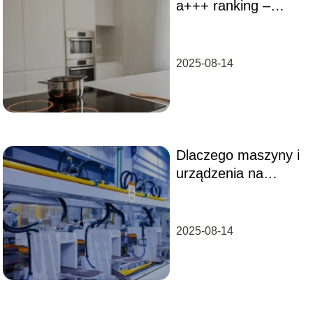
a+++ ranking –
które modele warto
kupić?
2025-08-14
Dlaczego maszyny i
urządzenia na
zamówienie
stanowią przyszłość
nowoczesnej
2025-08-14
produkcji?