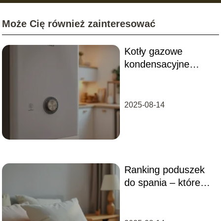
Może Cię również zainteresować
Kotły gazowe
kondensacyjne
ranking – które
modele wybrać?
2025-08-14
Ranking poduszek
do spania – które
wybrać dla
zdrowego snu?